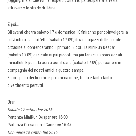
jogging, ma anche runner esperti potranno partecipare alla festa
attraverso le strade di Udine.
E poi…
Gli eventi che tra sabato 17 e domenica 18 finiranno per coinvolgere la
città intera. La staffetta (sabato 17.09), dove i ragazzi delle scuole
cittadine si contenderanno il primato. E poi… la MiniRun Despar
(sabato 17.09) dedicata ai più piccoli, ma più tenaci e appassionati
miniatleti. E poi … la corsa con il cane (sabato 17.09) per correre in
compagnia dei nostri amici a quattro zampe.
E poi… palio dei borghi…e poi animazione, festa e tanto tanto
divertimento per tutti.
Orari
Sabato 17 settembre 2016
Partenza MiniRun Despar
ore 16.00
Partenza Corsa con il Cane
ore 16.45
Domenica 18 settembre 2016