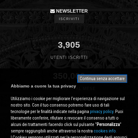
NEWSLETTER
ISCRIVITI
3,905
UTENTI ISCRITTI
350,000
Continua senza accettare
Abbiamo a cuore la tua privacy
PAGINE VISTE AL MESE
Utilizziamo i cookie per migliorare l'esperienza di navigazione sul
nostro sito. Con il tuo consenso potremo fare uso di tali
tecnologie per le finalità indicate nella pagina
privacy policy
. Puoi
liberamente conferire, rifiutare o revocare il consenso a tutti o
alcuni dei trattamenti facendo click sul pulsante ''
Personalizza
''
sempre raggiungibili anche attraverso la nostra
cookies info.
I Cookies vengono utilizzati per la personalizzazione degli annunci