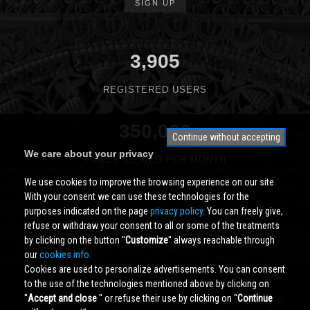
SIGN UP
3,905
REGISTERED USERS
350,000
Continue without accepting
We care about your privacy
PAGES VIEWED PER MONTH
We use cookies to improve the browsing experience on our site.
With your consent we can use these technologies for the
purposes indicated on the page
privacy policy
. You can freely give,
refuse or withdraw your consent to all or some of the treatments
by clicking on the button ''
Customize
'' always reachable through
our
cookies info.
Cookies are used to personalize advertisements. You can consent
to the use of the technologies mentioned above by clicking on
''
Accept and close
'' or refuse their use by clicking on ''
Continue
Cividale.COM
Copyright © 2000 - 2026 All Rights Reserved