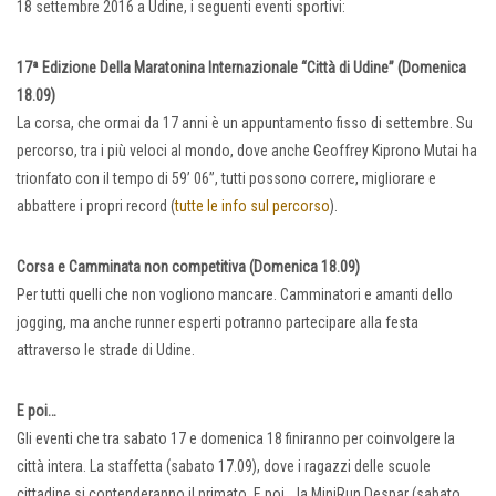
18 settembre 2016 a Udine, i seguenti eventi sportivi:
17ª Edizione Della Maratonina Internazionale “Città di Udine” (Domenica
18.09)
La corsa, che ormai da 17 anni è un appuntamento fisso di settembre. Su
percorso, tra i più veloci al mondo, dove anche Geoffrey Kiprono Mutai ha
trionfato con il tempo di 59’ 06’’, tutti possono correre, migliorare e
abbattere i propri record (
tutte le info sul percorso
).
Corsa e Camminata non competitiva (Domenica 18.09)
Per tutti quelli che non vogliono mancare. Camminatori e amanti dello
jogging, ma anche runner esperti potranno partecipare alla festa
attraverso le strade di Udine.
E poi…
Gli eventi che tra sabato 17 e domenica 18 finiranno per coinvolgere la
città intera. La staffetta (sabato 17.09), dove i ragazzi delle scuole
cittadine si contenderanno il primato. E poi… la MiniRun Despar (sabato