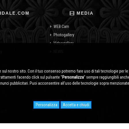
IDALE.COM
MEDIA
WEB Cam
Photogallery
Videogallery
cy
NEWS
o
 sul nostro sito. Con il tuo consenso potremo fare uso di tali tecnologie per le 
trattamenti facendo click sul pulsante ''
Personalizza
'' sempre raggiungibili anch
nnunci pubblicitari. Puoi acconsentire all'uso delle tecnologie sopra menzionate 
Personalizza
Accetta e chiudi
rved