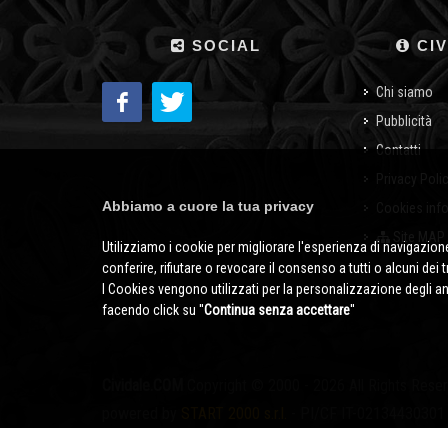
SOCIAL
CIV
Chi siamo
Pubblicità
Contatti
Privacy Poli
Abbiamo a cuore la tua privacy
Cookies inf
Site MAP
Utilizziamo i cookie per migliorare l'esperienza di navigazione
conferire, rifiutare o revocare il consenso a tutti o alcuni dei 
I Cookies vengono utilizzati per la personalizzazione degli a
facendo click su ''
Continua senza accettare
''
Cividale.COM
Copyright © 2000 - 2026 All Rights Rese
powered by
START 2000 s.r.l.
- PI/CF IT-02134430301