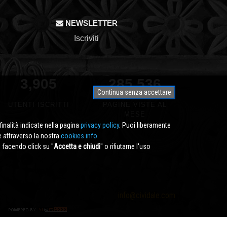
NEWSLETTER
Iscriviti
3,905
350,000
Continua senza accettare
UTENTI ISCRITTI
PAGINE VISTE AL
MESE
finalità indicate nella pagina
privacy policy
. Puoi liberamente
e attraverso la nostra
cookies info.
facendo click su ''
Accetta e chiudi
'' o rifiutarne l'uso
info@cividale.com