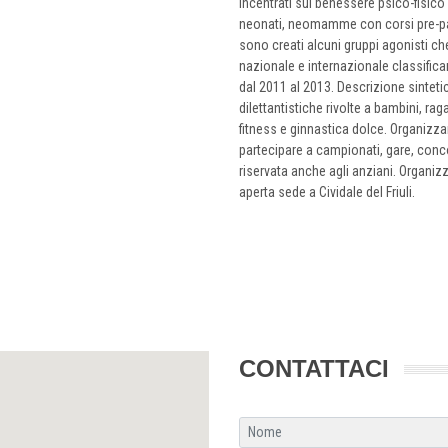
incentrati sul benessere psico-fisico 
neonati, neomamme con corsi pre-par
sono creati alcuni gruppi agonisti che
nazionale e internazionale classific
dal 2011 al 2013. Descrizione sintetic
dilettantistiche rivolte a bambini, raga
fitness e ginnastica dolce. Organizz
partecipare a campionati, gare, concor
riservata anche agli anziani. Organizza
aperta sede a Cividale del Friuli.
CONTATTACI