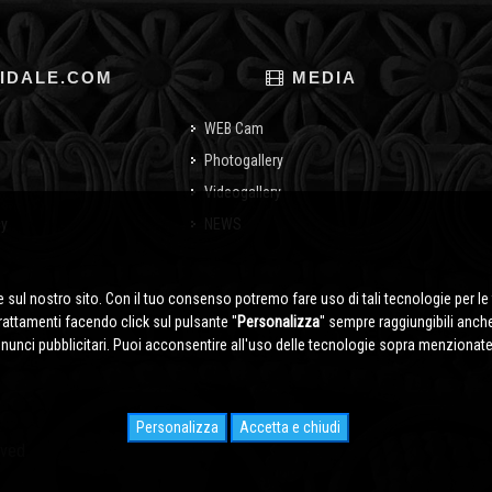
IDALE.COM
MEDIA
WEB Cam
Photogallery
Videogallery
cy
NEWS
o
 sul nostro sito. Con il tuo consenso potremo fare uso di tali tecnologie per le 
trattamenti facendo click sul pulsante ''
Personalizza
'' sempre raggiungibili anch
nnunci pubblicitari. Puoi acconsentire all'uso delle tecnologie sopra menzionate 
Personalizza
Accetta e chiudi
rved