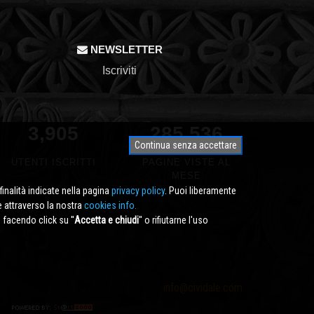
NEWSLETTER
Iscriviti
3,905
340,791
Continua senza accettare
UTENTI ISCRITTI
PAGINE VISTE AL
MESE
finalità indicate nella pagina
privacy policy
. Puoi liberamente
e attraverso la nostra
cookies info.
facendo click su ''
Accetta e chiudi
'' o rifiutarne l'uso
info@cividale.com