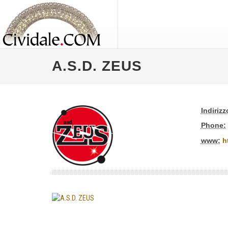
A.S.D. ZEUS
Indirizz
Phone:
www:
h