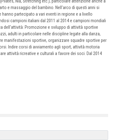
(Pilates, Nia, Stretching etc.); particolare attenzione anche a
to e massaggio del bambino. Nell'arco di questi anni si
 hanno partecipato a vari eventi in regione e a livello
andosi campioni italiani dal 2011 al 2014 e campioni mondiali
a dell'attività: Promozione e sviluppo di attività sportive
zzi, adulti in particolare nelle discipline legate alla danza,
are manifestazioni sportive, organizzare squadre sportive per
si. Indire corsi di avviamento agli sport, attività motoria
re attività ricreative e culturali a favore dei soci. Dal 2014