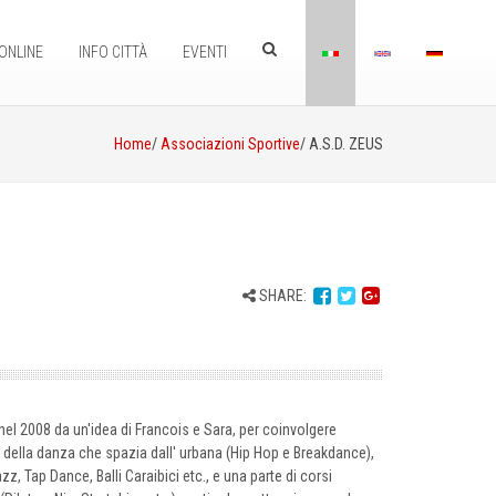
ONLINE
INFO CITTÀ
EVENTI
Home
/
Associazioni Sportive
/ A.S.D. ZEUS
SHARE:
nel 2008 da un'idea di Francois e Sara, per coinvolgere
ra della danza che spazia dall' urbana (Hip Hop e Breakdance),
 Tap Dance, Balli Caraibici etc., e una parte di corsi