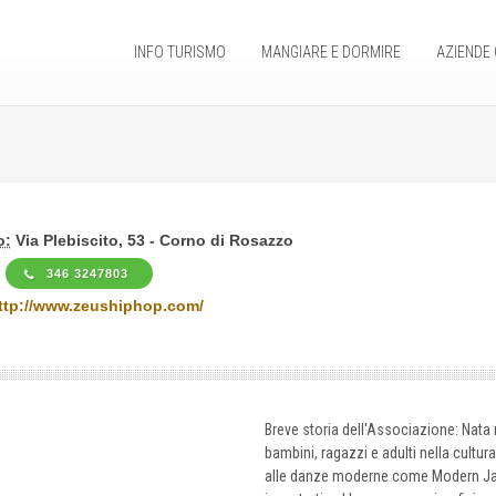
INFO TURISMO
MANGIARE E DORMIRE
AZIENDE 
o:
Via Plebiscito, 53 - Corno di Rosazzo
346 3247803
ttp://www.zeushiphop.com/
Breve storia dell'Associazione: Nata 
bambini, ragazzi e adulti nella cultu
alle danze moderne come Modern Jazz,