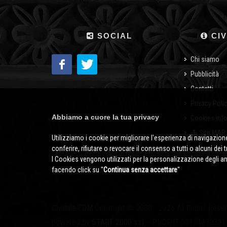
SOCIAL
CIV
Chi siamo
Pubblicità
Contatti
Privacy Poli
Abbiamo a cuore la tua privacy
Cookies inf
Site MAP
Utilizziamo i cookie per migliorare l'esperienza di navigazione
conferire, rifiutare o revocare il consenso a tutti o alcuni dei 
I Cookies vengono utilizzati per la personalizzazione degli a
facendo click su ''
Continua senza accettare
''
Cividale.COM
Copyright © 2000 - 2026 All Rights Rese
powered by
START 2000 s.r.l.
- PI/CF IT-02134430301