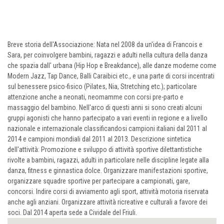
Breve storia dell'Associazione: Nata nel 2008 da un'idea di Francois e
Sara, per coinvolgere bambini, ragazzi e adulti nella cultura della danza
che spazia dall' urbana (Hip Hop e Breakdance), alle danze moderne come
Modern Jazz, Tap Dance, Balli Caraibici etc., e una parte di corsi incentrati
sul benessere psico-fisico (Pilates, Nia, Stretching etc.); particolare
attenzione anche a neonati, neomamme con corsi pre-parto e
massaggio del bambino. Nell'arco di questi anni si sono creati alcuni
gruppi agonisti che hanno partecipato a vari eventi in regione e a livello
nazionale e internazionale classificandosi campioni italiani dal 2011 al
2014 e campioni mondiali dal 2011 al 2013. Descrizione sintetica
dell'attività: Promozione e sviluppo di attività sportive dilettantistiche
rivolte a bambini, ragazzi, adulti in particolare nelle discipline legate alla
danza, fitness e ginnastica dolce. Organizzare manifestazioni sportive,
organizzare squadre sportive per partecipare a campionati, gare,
concorsi. Indire corsi di avviamento agli sport, attività motoria riservata
anche agli anziani. Organizzare attività ricreative e culturali a favore dei
soci. Dal 2014 aperta sede a Cividale del Friuli.