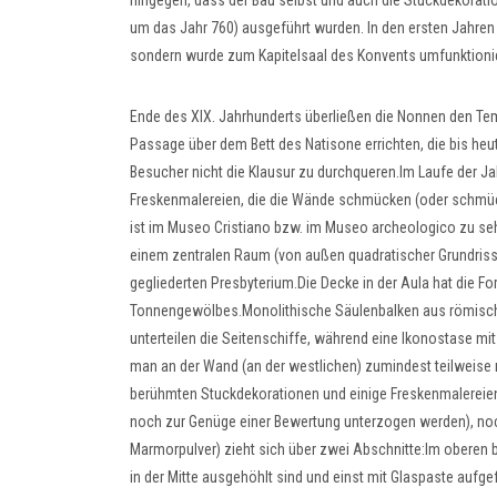
hingegen, dass der Bau selbst und auch die Stuckdekoratio
um das Jahr 760) ausgeführt wurden. In den ersten Jahren d
sondern wurde zum Kapitelsaal des Konvents umfunktionie
Ende des XIX. Jahrhunderts überließen die Nonnen den Temp
Passage über dem Bett des Natisone errichten, die bis heu
Besucher nicht die Klausur zu durchqueren.Im Laufe der Ja
Freskenmalereien, die die Wände schmücken (oder schmück
ist im Museo Cristiano bzw. im Museo archeologico zu seh
einem zentralen Raum (von außen quadratischer Grundriss,
gegliederten Presbyterium.Die Decke in der Aula hat die 
Tonnengewölbes.Monolithische Säulenbalken aus römischer 
unterteilen die Seitenschiffe, während eine Ikonostase m
man an der Wand (an der westlichen) zumindest teilweise 
berühmten Stuckdekorationen und einige Freskenmalereien,
noch zur Genüge einer Bewertung unterzogen werden), noc
Marmorpulver) zieht sich über zwei Abschnitte:Im oberen be
in der Mitte ausgehöhlt sind und einst mit Glaspaste aufge