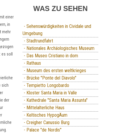
WAS ZU SEHEN
mit einer
rn, in
- Sehenswürdigkeiten in Cividale und
ht mehr
Umgebung
langem
- Stadtrundfahrt
 gezogen
- Nationales Archäologisches Museum
 es soll
- Das Museo Cristiano in dom
- Rathaus
- Museum des ersten weltkrieges
- Brücke ''Ponte del Diavolo''
ierliche
- Tempietto Longobardo
 sich
- Kloster Santa Maria in Valle
er
- Kathedrale ''Santa Maria Assunta''
ie der
- Mittelalterliche Haus
ur
- Keltisches HypogÄum
er
- Creigher Canussio Burg
ümliche
- Palace ''de Nordis''
ung.