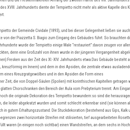
nen und die Freskenmalereien Anfang der zweiten Hälfte des VIII. Jahrhunderts
es XVIII. Jahrhunderts diente der Tempietto nicht mehr als aktive Kapelle des K
rt.
ietto der Gemeinde Cividale (1893), und bei dieser Gelegenheit ließen sie auch
te von der Piazzetta S. Biagio zum Eingang des Gebäudes führt. So brauchten d
hrhunderte wurde der Tempietto einige Male “restauriert”:davon zeugen vor alle
ten, denn eine Großzahl von ihnen wurde in der jüngeren Vergangenheit abgel
en):Fresken aus der Zeit des XI.-XIV. Jahrhunderts etwa.Das Gebäude besteht 
 kreuzförmig im Innern) und dem in drei Apsiden, die zentrale etwas ausladende
Form eines Kreuzgratgewölbes und in den Apsiden die Form eines
Zeit, die von Doppel-Säulen (Spolien) mit korinthischen Kapitellen getragen 
it glatten Chorschranken den Bereich der Aula vom Prebyterium trennt. Am Einga
noch die originale Dekoration des Tempietto bewundern:so sind die herausrage
 die leider abgekratzt wurden und somit schlecht erkennbar sind (sie können al
h in gutem Erhaltungszustand. Die Stuckdekoration (bestehend aus Gips, Kalk 
grenzen zwei horizontale Streifen mit stilisierten, tief ausgearbeiteten Rosett
füllt waren (in einigen noch sichtbar) einen Wandstreifen, an dem sechs in Hoch