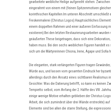
gearbeitete weibliche Heilige aufgereiht stehen. Zwischen 
eingerahmt von einem mit (feinen Spitzenmotiven gleichen
korinthischen Kapitellen.Im unteren Abschnitt umschließt e
Freskenmalerei (Christus Logos).Hauptsächliches Element d
einem doppelten Rahmen und einer äußeren Einfassung mit k
existieren).Bei den letzten Restaurierungsarbeiten wurde
geäußerten These beigetragen, dass sich eine Dekoration,
haben muss. Bei den sechs weiblichen Figuren handelt es 
sich um die Märtyrerinnen Chiona, Irene, Agape und Sofia han
Die eleganten, stark verlängerten Figuren tragen Gewänder, 
Würde aus, und lassen vom gesamten Eindruck her byzanti
allerdings durch den Ansatz eines sichtbaren Realismus in
Gesichter. Was die Datierung betrifft, so kann es keinen 
Tempietto selbst, vom Anfang der 2. Hälfte des VIII. Jahr
einige wenige Motive erhalten geblieben:der Christus-Logo
Arbeit, die sich zumindest über drei Wände erstreckte) 
Elemente sind bei allen die starre Stellung, die express