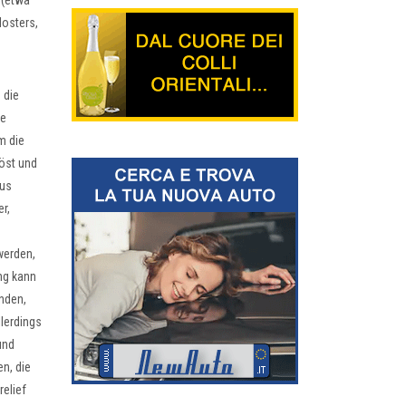
 (etwa
losters,
 die
ie
m die
öst und
aus
r,
werden,
ng kann
nden,
lerdings
und
en, die
relief