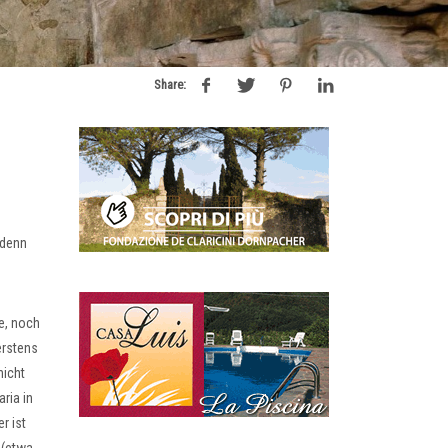
Share:
 denn
e, noch
erstens
nicht
ria in
r ist