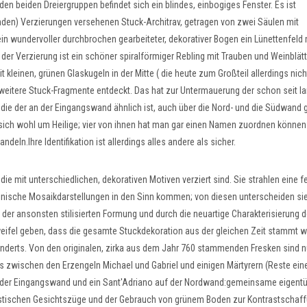
den beiden Dreiergruppen befindet sich ein blindes, einbogiges Fenster. Es ist
den) Verzierungen versehenen Stuck-Architrav, getragen von zwei Säulen mit
in wundervoller durchbrochen gearbeiteter, dekorativer Bogen ein Lünettenfeld 
er Verzierung ist ein schöner spiralförmiger Rebling mit Trauben und Weinblätte
leinen, grünen Glaskugeln in der Mitte ( die heute zum Großteil allerdings nic
n weitere Stuck-Fragmente entdeckt. Das hat zur Untermauerung der schon seit 
 die der an der Eingangswand ähnlich ist, auch über die Nord- und die Südwand
sich wohl um Heilige; vier von ihnen hat man gar einen Namen zuordnen können:
deln.Ihre Identifikation ist allerdings alles andere als sicher.
die mit unterschiedlichen, dekorativen Motiven verziert sind. Sie strahlen eine fe
nische Mosaikdarstellungen in den Sinn kommen; von diesen unterscheiden sie
 der ansonsten stilisierten Formung und durch die neuartige Charakterisierung d
Zweifel geben, dass die gesamte Stuckdekoration aus der gleichen Zeit stammt w
hunderts. Von den originalen, zirka aus dem Jahr 760 stammenden Fresken sind n
s zwischen den Erzengeln Michael und Gabriel und einigen Märtyrern (Reste ein
auf der Eingangswand und ein Sant'Adriano auf der Nordwand:gemeinsame eigent
ionistischen Gesichtszüge und der Gebrauch von grünem Boden zur Kontrastschaff