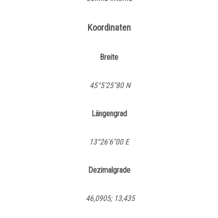
Koordinaten
Breite
45°5'25"80 N
Längengrad
13°26'6"00 E
Dezimalgrade
46,0905; 13,435