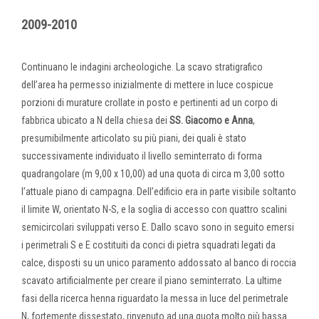
2009-2010
Continuano le indagini archeologiche. La scavo stratigrafico
dell’area ha permesso inizialmente di mettere in luce cospicue
porzioni di murature crollate in posto e pertinenti ad un corpo di
fabbrica ubicato a N della chiesa dei
SS. Giacomo e Anna
,
presumibilmente articolato su più piani, dei quali è stato
successivamente individuato il livello seminterrato di forma
quadrangolare (m 9,00 x 10,00) ad una quota di circa m 3,00 sotto
l’attuale piano di campagna. Dell’edificio era in parte visibile soltanto
il limite W, orientato N-S, e la soglia di accesso con quattro scalini
semicircolari sviluppati verso E. Dallo scavo sono in seguito emersi
i perimetrali S e E costituiti da conci di pietra squadrati legati da
calce, disposti su un unico paramento addossato al banco di roccia
scavato artificialmente per creare il piano seminterrato. La ultime
fasi della ricerca henna riguardato la messa in luce del perimetrale
N, fortemente dissestato, rinvenuto ad una quota molto più bassa