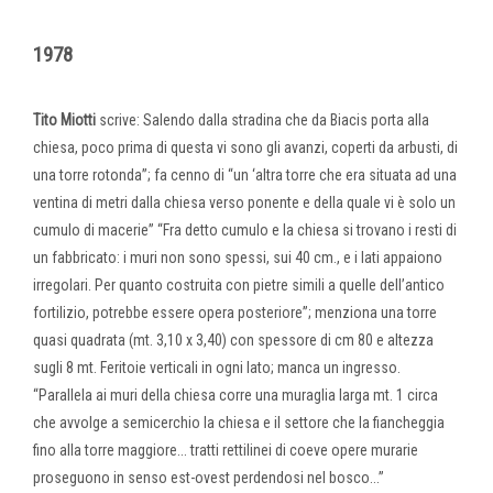
1978
Tito Miotti
scrive: Salendo dalla stradina che da Biacis porta alla
chiesa, poco prima di questa vi sono gli avanzi, coperti da arbusti, di
una torre rotonda”; fa cenno di “un ‘altra torre che era situata ad una
ventina di metri dalla chiesa verso ponente e della quale vi è solo un
cumulo di macerie” “Fra detto cumulo e la chiesa si trovano i resti di
un fabbricato: i muri non sono spessi, sui 40 cm., e i lati appaiono
irregolari. Per quanto costruita con pietre simili a quelle dell’antico
fortilizio, potrebbe essere opera posteriore”; menziona una torre
quasi quadrata (mt. 3,10 x 3,40) con spessore di cm 80 e altezza
sugli 8 mt. Feritoie verticali in ogni lato; manca un ingresso.
“Parallela ai muri della chiesa corre una muraglia larga mt. 1 circa
che avvolge a semicerchio la chiesa e il settore che la fiancheggia
fino alla torre maggiore... tratti rettilinei di coeve opere murarie
proseguono in senso est-ovest perdendosi nel bosco...”