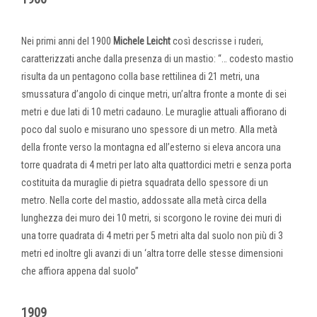
Nei primi anni del 1900
Michele Leicht
così descrisse i ruderi,
caratterizzati anche dalla presenza di un mastio: “… codesto mastio
risulta da un pentagono colla base rettilinea di 21 metri, una
smussatura d’angolo di cinque metri, un’altra fronte a monte di sei
metri e due lati di 10 metri cadauno. Le muraglie attuali affiorano di
poco dal suolo e misurano uno spessore di un metro. Alla metà
della fronte verso la montagna ed all’esterno si eleva ancora una
torre quadrata di 4 metri per lato alta quattordici metri e senza porta
costituita da muraglie di pietra squadrata dello spessore di un
metro. Nella corte del mastio, addossate alla metà circa della
lunghezza dei muro dei 10 metri, si scorgono le rovine dei muri di
una torre quadrata di 4 metri per 5 metri alta dal suolo non più di 3
metri ed inoltre gli avanzi di un ‘altra torre delle stesse dimensioni
che affiora appena dal suolo”
1909