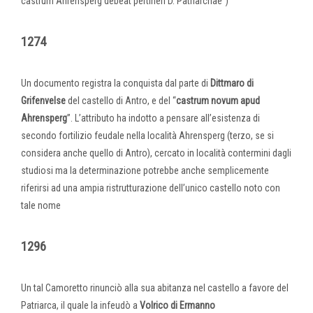
castrum Ahrensperg debeat pertineri D. Patriarchae”)
1274
Un documento registra la conquista dal parte di
Dittmaro di
Grifenvelse
del castello di Antro, e del “
castrum novum apud
Ahrensperg
”. L’attributo ha indotto a pensare all’esistenza di
secondo fortilizio feudale nella località Ahrensperg (terzo, se si
considera anche quello di Antro), cercato in località contermini dagli
studiosi ma la determinazione potrebbe anche semplicemente
riferirsi ad una ampia ristrutturazione dell’unico castello noto con
tale nome
1296
Un tal Camoretto rinunciò alla sua abitanza nel castello a favore del
Patriarca, il quale la infeudò a
Volrico di Ermanno