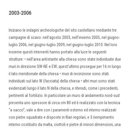
2003-2006
Iniziano le indagini archeologiche del sito castellano mediante tre
campagne di scavo: nell’agosto 2003, nell’inverno 2005, nel giugno-
luglio 2006, nel giugno-luglio 2009, nel giugno-luglio 2010. Nel loro
insieme questi interventi hanno portato alla luce le seguenti
strutture: • nell’area antistante alla chiesa sono state individuate due
muri in direzione SW-NE e EW; quest’ultimo prosegue per 16 m lungo
il lato meridionale della chiesa • muri di recinzione sono stati
individuati sul lato W (facciata) della chiesa • altri muri sono stati
evidenziati lungo il lato N della chiesa, e ritenuti, come i precedenti,
pertinenti al fortilizio. In particolare un muro di andamento nord-sud
presenta uno spessore di circa cm 80 ed è realizzato con la tecnica
“a sacco”, vale a dire con i paramenti esterno ed interno realizzati
con pietre squadrate e disposte in filari regolari, e 3 riempimento
interno costituito da malta, ciottoli e pietre di minori dimensioni, una