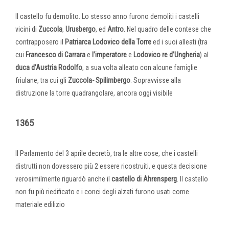
Il castello fu demolito. Lo stesso anno furono demoliti i castelli
vicini di
Zuccola
,
Urusbergo
, ed
Antro
. Nel quadro delle contese che
contrapposero il
Patriarca Lodovico della Torre
ed i suoi alleati (tra
cui
Francesco di Carrara
e
l’imperatore
e
Lodovico re d’Ungheria
) al
duca d’Austria Rodolfo
, a sua volta alleato con alcune famiglie
friulane, tra cui gli
Zuccola- Spilimbergo
. Sopravvisse alla
distruzione la torre quadrangolare, ancora oggi visibile
1365
Il Parlamento del 3 aprile decretò, tra le altre cose, che i castelli
distrutti non dovessero più 2 essere ricostruiti, e questa decisione
verosimilmente riguardò anche il
castello
di Ahrensperg
. Il castello
non fu più riedificato e i conci degli alzati furono usati come
materiale edilizio