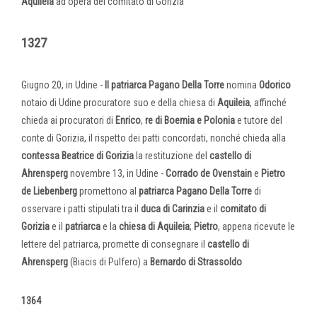
Aquileia
ad opera del comitato di Gorizia
1327
Giugno 20, in Udine -
Il patriarca Pagano Della Torre
nomina
Odorico
notaio di Udine procuratore suo e della chiesa di
Aquileia
, affinché
chieda ai procuratori di
Enrico
,
re di Boemia e Polonia
e tutore del
conte di Gorizia, il rispetto dei patti concordati, nonché chieda alla
contessa Beatrice di Gorizia
la restituzione del
castello di
Ahrensperg
novembre 13, in Udine -
Corrado de Ovenstain
e
Pietro
de Liebenberg
promettono al
patriarca Pagano Della Torre
di
osservare i patti stipulati tra il
duca di Carinzia
e il
comitato di
Gorizia
e il
patriarca
e la
chiesa
di Aquileia
;
Pietro
, appena ricevute le
lettere del patriarca, promette di consegnare il
castello di
Ahrensperg
(Biacis di Pulfero) a
Bernardo di Strassoldo
1364