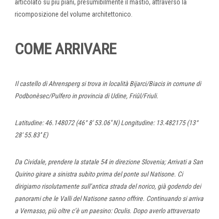
articolato su più piani, presumibilmente il mastio, attraverso la
ricomposizione del volume architettonico.
COME ARRIVARE
Il castello di Ahrensperg si trova in località Bijarci/Biacis in comune di
Podbonèsec/Pulfero in provincia di Udine, Friûl/Friuli.
Latitudine: 46.148072 (46° 8' 53.06'' N) Longitudine: 13.482175 (13°
28' 55.83'' E)
Da Cividale, prendere la statale 54 in direzione Slovenia; Arrivati a San
Quirino girare a sinistra subito prima del ponte sul Natisone. Ci
dirigiamo risolutamente sull’antica strada del norico, già godendo dei
panorami che le Valli del Natisone sanno offrire. Continuando si arriva
a Vernasso, più oltre c’è un paesino: Oculis. Dopo averlo attraversato