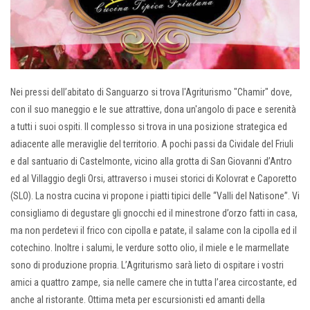
Nei pressi dell’abitato di Sanguarzo si trova l'Agriturismo "Chamir" dove,
con il suo maneggio e le sue attrattive, dona un'angolo di pace e serenità
a tutti i suoi ospiti. Il complesso si trova in una posizione strategica ed
adiacente alle meraviglie del territorio. A pochi passi da Cividale del Friuli
e dal santuario di Castelmonte, vicino alla grotta di San Giovanni d’Antro
ed al Villaggio degli Orsi, attraverso i musei storici di Kolovrat e Caporetto
(SLO). La nostra cucina vi propone i piatti tipici delle “Valli del Natisone”. Vi
consigliamo di degustare gli gnocchi ed il minestrone d’orzo fatti in casa,
ma non perdetevi il frico con cipolla e patate, il salame con la cipolla ed il
cotechino. Inoltre i salumi, le verdure sotto olio, il miele e le marmellate
sono di produzione propria. L’Agriturismo sarà lieto di ospitare i vostri
amici a quattro zampe, sia nelle camere che in tutta l’area circostante, ed
anche al ristorante. Ottima meta per escursionisti ed amanti della