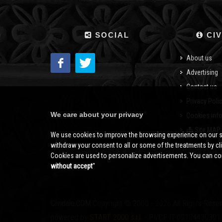
SOCIAL
CIV
About us
Advertising
Contact us
Privacy Poli
We care about your privacy
Cookies inf
Site MAP
We use cookies to improve the browsing experience on our s
withdraw your consent to all or some of the treatments by clic
Cookies are used to personalize advertisements. You can con
without accept
''
Cividale.COM
Copyright © 2000 - 2026 All Rights Rese
powered by
START 2000 s.r.l.
- PI/CF IT-02134430301