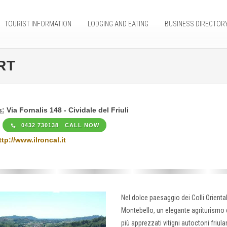
TOURIST INFORMATION
LODGING AND EATING
BUSINESS DIRECTOR
RT
s:
Via Fornalis 148 - Cividale del Friuli
0432 730138 CALL NOW
ttp://www.ilroncal.it
Nel dolce paesaggio dei Colli Orientali
Montebello, un elegante agriturismo 
più apprezzati vitigni autoctoni friu