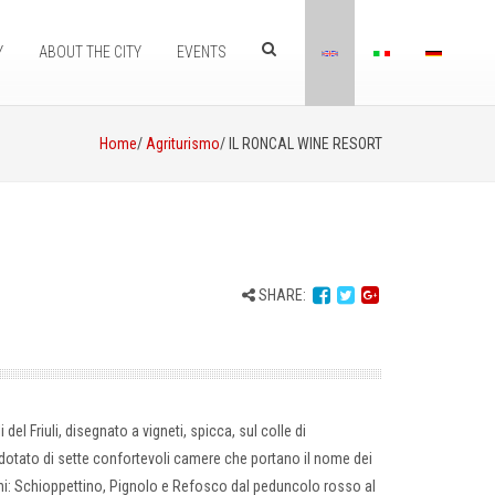
Y
ABOUT THE CITY
EVENTS
Home
/
Agriturismo
/ IL RONCAL WINE RESORT
SHARE:
 del Friuli, disegnato a vigneti, spicca, sul colle di
dotato di sette confortevoli camere che portano il nome dei
lani: Schioppettino, Pignolo e Refosco dal peduncolo rosso al