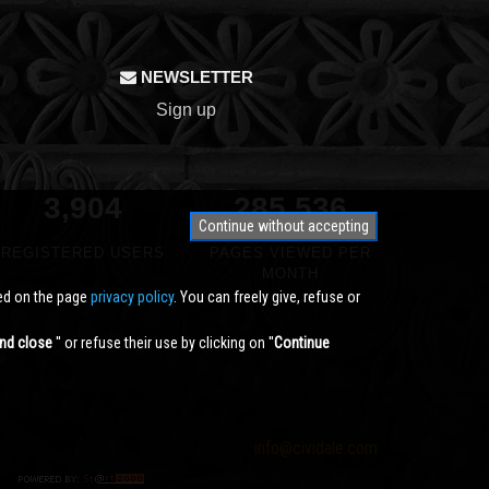
NEWSLETTER
Sign up
3,904
350,000
Continue without accepting
REGISTERED USERS
PAGES VIEWED PER
MONTH
ted on the page
privacy policy
. You can freely give, refuse or
nd close
'' or refuse their use by clicking on ''
Continue
info@cividale.com