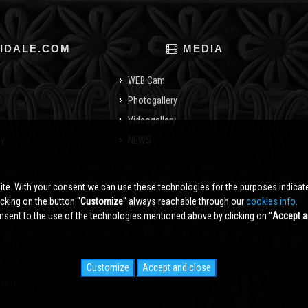
IDALE.COM
MEDIA
WEB Cam
Photogallery
Videogallery
cy
NEWS
o
ite. With your consent we can use these technologies for the purposes indica
king on the button ''
Customize
'' always reachable through our
cookies info.
sent to the use of the technologies mentioned above by clicking on ''
Accept a
Customize
Accept and close
rved