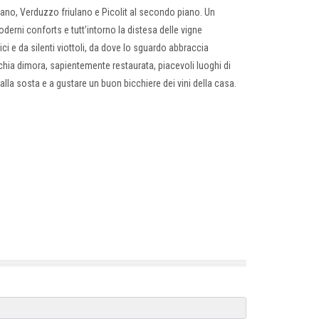
ulano, Verduzzo friulano e Picolit al secondo piano. Un
derni conforts e tutt’intorno la distesa delle vigne
ici e da silenti viottoli, da dove lo sguardo abbraccia
chia dimora, sapientemente restaurata, piacevoli luoghi di
alla sosta e a gustare un buon bicchiere dei vini della casa.