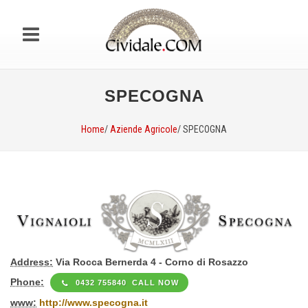
SPECOGNA
Home
/
Aziende Agricole
/ SPECOGNA
Address:
Via Rocca Bernerda 4 - Corno di Rosazzo
Phone:
0432 755840 CALL NOW
www:
http://www.specogna.it