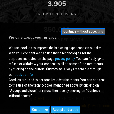
3,905
REGISTERED USERS
350,000
Continue without accepting
We care about your privacy
PAGES VIEWED PER MONTH
We use cookies to improve the browsing experience on our site.
With your consent we can use these technologies for the
purposes indicated on the page
privacy policy
. You can freely give,
refuse or withdraw your consent to all or some of the treatments
by clicking on the button ''
Customize
'' always reachable through
our
cookies info.
Cookies are used to personalize advertisements. You can consent
to the use of the technologies mentioned above by clicking on
''
Accept and close
'' or refuse their use by clicking on ''
Continue
Cividale.COM
Copyright © 2000 - 2026 All Rights Reserved
without accept
''
powered by
START 2000 s.r.l.
- PI/CF IT-02134430301
info@cividale.com
Customize
Accept and close