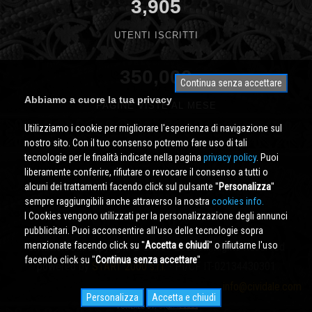
3,905
UTENTI ISCRITTI
350,000
Continua senza accettare
Abbiamo a cuore la tua privacy
PAGINE VISTE AL MESE
Utilizziamo i cookie per migliorare l'esperienza di navigazione sul
nostro sito. Con il tuo consenso potremo fare uso di tali
tecnologie per le finalità indicate nella pagina
privacy policy
. Puoi
liberamente conferire, rifiutare o revocare il consenso a tutti o
alcuni dei trattamenti facendo click sul pulsante ''
Personalizza
''
sempre raggiungibili anche attraverso la nostra
cookies info.
I Cookies vengono utilizzati per la personalizzazione degli annunci
pubblicitari. Puoi acconsentire all'uso delle tecnologie sopra
menzionate facendo click su ''
Accetta e chiudi
'' o rifiutarne l'uso
Cividale.COM
Copyright © 2000 - 2026 All Rights Reserved
facendo click su ''
Continua senza accettare
''
powered by
START 2000 s.r.l.
- PI/CF IT-02134430301
info@cividale.com
Personalizza
Accetta e chiudi