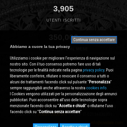
3,905
UTENTI ISCRITTI
350,000
Continua senza accettare
Abbiamo a cuore la tua privacy
PAGINE VISTE AL MESE
Utilizziamo i cookie per migliorare l'esperienza di navigazione sul
nostro sito. Con il tuo consenso potremo fare uso di tali
tecnologie per le finalità indicate nella pagina
privacy policy
. Puoi
liberamente conferire, rifiutare o revocare il consenso a tutti o
alcuni dei trattamenti facendo click sul pulsante ''
Personalizza
''
sempre raggiungibili anche attraverso la nostra
cookies info.
I Cookies vengono utilizzati per la personalizzazione degli annunci
pubblicitari. Puoi acconsentire all'uso delle tecnologie sopra
menzionate facendo click su ''
Accetta e chiudi
'' o rifiutarne l'uso
Cividale.COM
Copyright © 2000 - 2026 All Rights Reserved
facendo click su ''
Continua senza accettare
''
powered by
START 2000 s.r.l.
- PI/CF IT-02134430301
info@cividale.com