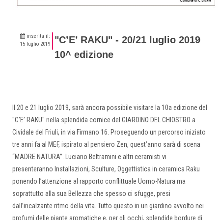
inserita il:
"C’E’ RAKU" - 20/21 luglio 2019
15 luglio 2019
10^ edizione
Il 20 e 21 luglio 2019, sarà ancora possibile visitare la 10a edizione del
"C’E’ RAKU" nella splendida cornice del GIARDINO DEL CHIOSTRO a
Cividale del Friuli, in via Firmano 16. Proseguendo un percorso iniziato
tre anni fa al MEF, ispirato al pensiero Zen, quest’anno sarà di scena
“MADRE NATURA”. Luciano Beltramini e altri ceramisti vi
presenteranno Installazioni, Sculture, Oggettistica in ceramica Raku
ponendo l’attenzione al rapporto conflittuale Uomo-Natura ma
soprattutto alla sua Bellezza che spesso ci sfugge, presi
dall’incalzante ritmo della vita. Tutto questo in un giardino avvolto nei
profumi delle piante aromatiche e, per gli occhi, splendide bordure di