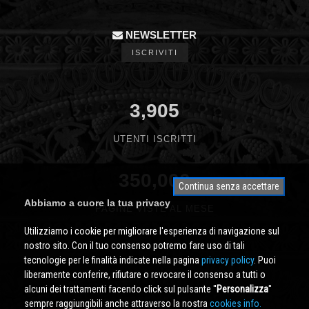
NEWSLETTER
ISCRIVITI
3,905
UTENTI ISCRITTI
350,000
Continua senza accettare
Abbiamo a cuore la tua privacy
PAGINE VISTE AL MESE
Utilizziamo i cookie per migliorare l'esperienza di navigazione sul
nostro sito. Con il tuo consenso potremo fare uso di tali
tecnologie per le finalità indicate nella pagina
privacy policy
. Puoi
liberamente conferire, rifiutare o revocare il consenso a tutti o
alcuni dei trattamenti facendo click sul pulsante ''
Personalizza
''
sempre raggiungibili anche attraverso la nostra
cookies info.