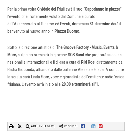
Per la prima volta
Cividale del Friuli
avrà il suo “
Capodanno in piazza
”,
l’evento che, fortemente voluto dal Comune e curato
dall’Assessorato al Turismo ed Eventi,
domenica 31 dicembre
darà il
benvenuto al nuovo anno in
Piazza Duomo
.
Sotto la direzione artistica di
The Groove Factory -
Music, Events &
More
,
sul palco si esibirà la giovane
SOS Band
che proporrà successi
nazionali e internazionali e il dj-set a cura di
Riki Ros
, direttamente da
Radio Gioconda, affiancato dalle ballerine Alessia e Giada. A condurre
la serata sarà
Linda Fiore
, voce e giornalista dell’emittente radiofonica
friulana. L’evento avrà inizio alle
20.30 e terminerà all’1.
ARCHIVIO NEWS
condividi: