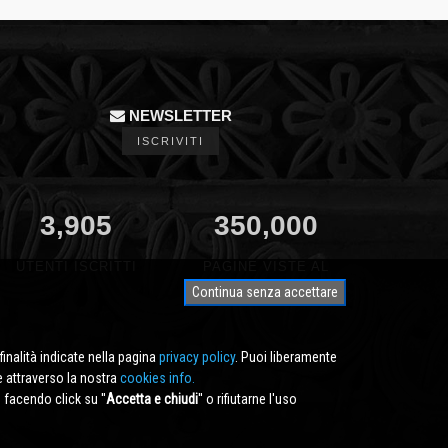
NEWSLETTER
ISCRIVITI
3,905
350,000
UTENTI ISCRITTI
PAGINE VISTE AL
MESE
Continua senza accettare
finalità indicate nella pagina
privacy policy
. Puoi liberamente
e attraverso la nostra
cookies info.
facendo click su ''
Accetta e chiudi
'' o rifiutarne l'uso