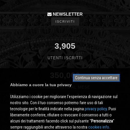
NEWSLETTER
ISCRIVITI
3,905
UTENTI ISCRITTI
350,000
Continua senza accettare
Abbiamo a cuore la tua privacy
PAGINE VISTE AL MESE
Utilizziamo i cookie per migliorare l'esperienza di navigazione sul
nostro sito. Con il tuo consenso potremo fare uso di tali
tecnologie per le finalità indicate nella pagina
privacy policy
. Puoi
liberamente conferire, rifiutare o revocare il consenso a tutti o
alcuni dei trattamenti facendo click sul pulsante ''
Personalizza
''
sempre raggiungibili anche attraverso la nostra
cookies info.