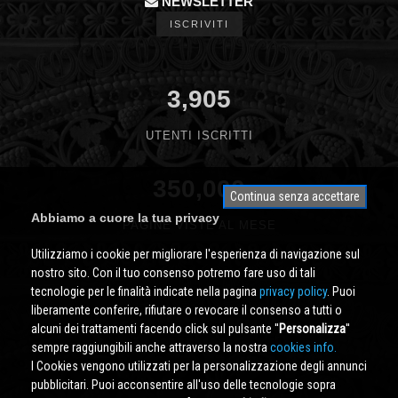
NEWSLETTER
ISCRIVITI
3,905
UTENTI ISCRITTI
350,000
Continua senza accettare
Abbiamo a cuore la tua privacy
PAGINE VISTE AL MESE
Utilizziamo i cookie per migliorare l'esperienza di navigazione sul
nostro sito. Con il tuo consenso potremo fare uso di tali
tecnologie per le finalità indicate nella pagina
privacy policy
. Puoi
liberamente conferire, rifiutare o revocare il consenso a tutti o
alcuni dei trattamenti facendo click sul pulsante ''
Personalizza
''
sempre raggiungibili anche attraverso la nostra
cookies info.
I Cookies vengono utilizzati per la personalizzazione degli annunci
pubblicitari. Puoi acconsentire all'uso delle tecnologie sopra