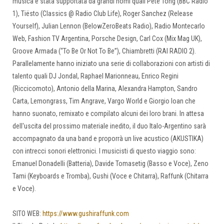
musica è stata supportata da grandi nomi quali Pete Tong (BBC Radio
1), Tiësto (Classics @ Radio Club Life), Roger Sanchez (Release
Yourself), Julian Lennon (BelowZeroBeats Radio), Radio Montecarlo
Web, Fashion TV Argentina, Porsche Design, Carl Cox (Mix Mag UK),
Groove Armada (“To Be Or Not To Be”), Chiambretti (RAI RADIO 2).
Parallelamente hanno iniziato una serie di collaborazioni con artisti di
talento quali DJ Jondal, Raphael Marionneau, Enrico Regini
(Riccicomoto), Antonio della Marina, Alexandra Hampton, Sandro
Carta, Lemongrass, Tim Angrave, Vargo World e Giorgio Ioan che
hanno suonato, remixato e compilato alcuni dei loro brani. In attesa
dell'uscita del prossimo materiale inedito, il duo Italo-Argentino sarà
accompagnato da una band e proporrà un live acustico (AKUSTIKA)
con intrecci sonori elettronici. I musicisti di questo viaggio sono:
Emanuel Donadelli (Batteria), Davide Tomasetig (Basso e Voce), Zeno
Tami (Keyboards e Tromba), Gushi (Voce e Chitarra), Raffunk (Chitarra
e Voce).
SITO WEB:
https://www.gushiraffunk.com