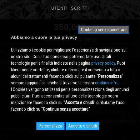
UTENTI ISCRITTI
350,000
Continua senza accettare
Abbiamo a cuore la tua privacy
PAGINE VISTE AL MESE
Utilizziamo i cookie per migliorare l'esperienza di navigazione sul
nostro sito. Con il tuo consenso potremo fare uso di tali
tecnologie per le finalità indicate nella pagina
privacy policy
. Puoi
liberamente conferire, rifiutare o revocare il consenso a tutti o
alcuni dei trattamenti facendo click sul pulsante ''
Personalizza
''
sempre raggiungibili anche attraverso la nostra
cookies info.
I Cookies vengono utilizzati per la personalizzazione degli annunci
pubblicitari. Puoi acconsentire all'uso delle tecnologie sopra
menzionate facendo click su ''
Accetta e chiudi
'' o rifiutarne l'uso
Cividale.COM
Copyright © 2000 - 2026 All Rights Reserved
facendo click su ''
Continua senza accettare
''
powered by
START 2000 s.r.l.
- PI/CF IT-02134430301
info@cividale.com
Personalizza
Accetta e chiudi