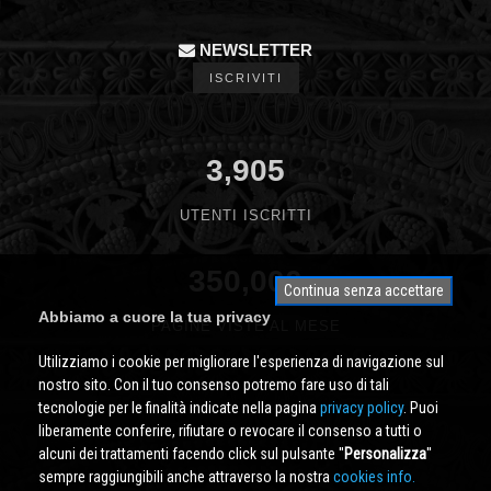
NEWSLETTER
ISCRIVITI
3,905
UTENTI ISCRITTI
350,000
Continua senza accettare
Abbiamo a cuore la tua privacy
PAGINE VISTE AL MESE
Utilizziamo i cookie per migliorare l'esperienza di navigazione sul
nostro sito. Con il tuo consenso potremo fare uso di tali
tecnologie per le finalità indicate nella pagina
privacy policy
. Puoi
liberamente conferire, rifiutare o revocare il consenso a tutti o
alcuni dei trattamenti facendo click sul pulsante ''
Personalizza
''
sempre raggiungibili anche attraverso la nostra
cookies info.