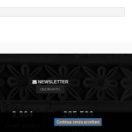
NEWSLETTER
ISCRIVITI
3,904
340,791
Continua senza accettare
UTENTI ISCRITTI
PAGINE VISTE AL
MESE