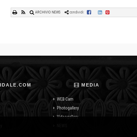
ARCHIVIO NEWS
condividi:
IDALE.COM
MEDIA
WEB Cam
Photogallery
Videogallery
cy
NEWS
o