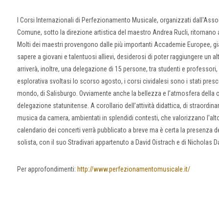
I Corsi Internazionali di Perfezionamento Musicale, organizzati dall'Ass
Comune, sotto la direzione artistica del maestro Andrea Rucli, ritornano 
Molti dei maestri provengono dalle più importanti Accademie Europee, già 
sapere a giovani e talentuosi allievi, desiderosi di poter raggiungere un 
arriverà, inoltre, una delegazione di 15 persone, tra studenti e professori,
esplorativa svoltasi lo scorso agosto, i corsi cividalesi sono i stati prescel
mondo, di Salisburgo. Ovviamente anche la bellezza e l’atmosfera della ci
delegazione statunitense. A corollario dell’attività didattica, di straordin
musica da camera, ambientati in splendidi contesti, che valorizzano l'alto 
calendario dei concerti verrà pubblicato a breve ma è certa la presenza 
solista, con il suo Stradivari appartenuto a David Oistrach e di Nicholas D
Per approfondimenti:
http://www.perfezionamentomusicale.it/