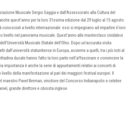
ociazione Musicale Sergio Gaggia e dall'Assessorato alla Cultura del
anche quest’anno per la loro 31esima edizione dal 29 luglio al 15 agosto.
conosciuti a livello internazionale: essi si impegnano ad impartire il loro
alto livello nel panorama musicale. Quest’anno alle masterclass cividalesi
 dell’Università Musicale Statale dell’Ohio. Dopo un'accurata visita
ti dall'università statunitense in Europa, assieme a quelli, tra i più noti al
ttadina ducale hanno fatto la loro parte nell'affascinare e convincere la
aria importanza è anche la serie di appuntamenti relativi ai concerti di
livello della manifestazione al pari dei maggiori festival europei. Il
del maestro Pavel Berman, vincitore del Concorso Indianapolis e celebre
aniel, grande direttore e oboista inglese.