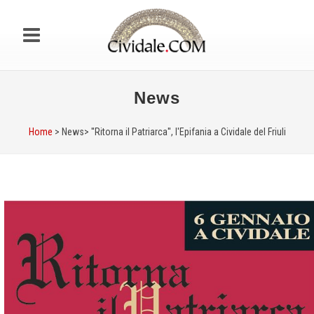
News
Home
> News>
''Ritorna il Patriarca'', l'Epifania a Cividale del Friuli