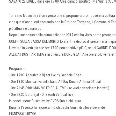
SABATO 28 LUGLIO dalle ore 17.00 Area campo sportivo - via Vignis 330
Torreano Music Day è un evento che si propone di promuovere la cultura e 
e da quest’anno, collaborando con la Proloco Torreano, il Comune di Tor
più attuale e dinamico.
Dopo il successo della prima edizione 2017 che ha visto come protagoni
UOMINI SULLA CASSA DEL MORTO, lo staff ha deciso di presentarsi in quest
L'evento inizierà già alle ore 17:00 con aperitivo più Dj set di GABRIELE DOS
ALL DAY DUST, ARITMIA e in chiusura DORO GJAT. Alle ore 21:45 verrà effe
Programma:
- Ore 17:00 Aperitivo e Dj set live by Gabriele Dose
- Ore 18:00 Musica live delle band All Day Dust e Aritmia Official
- Ore 21:45 Sfida MAN VS FRICO AL TMD (se vuoi partecipare iscriviti!)
- Ore 22:30 Doro Gjat - Orizzonti Verticali live
In conclusione Dj set live by DVRS fino a chiusura.
Durante l'evento funzioneranno chioschi forniti di cibo e bevande.
INGRESSO LIBERO!