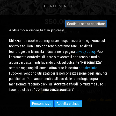
UTENTI ISCRITTI
350,000
Continua senza accettare
Abbiamo a cuore la tua privacy
PAGINE VISTE AL MESE
Utilizziamo i cookie per migliorare l'esperienza di navigazione sul
nostro sito. Con il tuo consenso potremo fare uso di tali
tecnologie per le finalità indicate nella pagina
privacy policy
. Puoi
liberamente conferire, rifiutare o revocare il consenso a tutti o
alcuni dei trattamenti facendo click sul pulsante ''
Personalizza
''
sempre raggiungibili anche attraverso la nostra
cookies info.
I Cookies vengono utilizzati per la personalizzazione degli annunci
pubblicitari. Puoi acconsentire all'uso delle tecnologie sopra
menzionate facendo click su ''
Accetta e chiudi
'' o rifiutarne l'uso
Cividale.COM
Copyright © 2000 - 2026 All Rights Reserved
facendo click su ''
Continua senza accettare
''
powered by
START 2000 s.r.l.
- PI/CF IT-02134430301
info@cividale.com
Personalizza
Accetta e chiudi