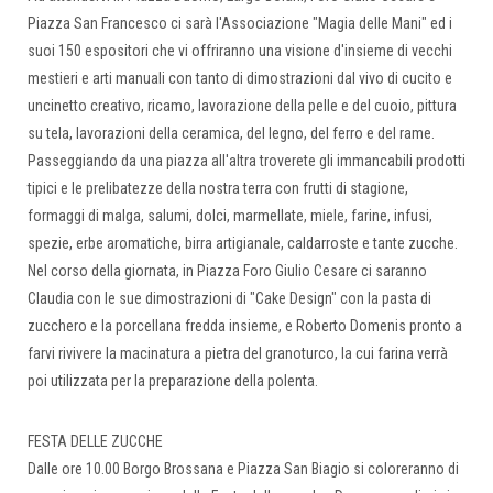
Piazza San Francesco ci sarà l'Associazione "Magia delle Mani" ed i
suoi 150 espositori che vi offriranno una visione d'insieme di vecchi
mestieri e arti manuali con tanto di dimostrazioni dal vivo di cucito e
uncinetto creativo, ricamo, lavorazione della pelle e del cuoio, pittura
su tela, lavorazioni della ceramica, del legno, del ferro e del rame.
Passeggiando da una piazza all'altra troverete gli immancabili prodotti
tipici e le prelibatezze della nostra terra con frutti di stagione,
formaggi di malga, salumi, dolci, marmellate, miele, farine, infusi,
spezie, erbe aromatiche, birra artigianale, caldarroste e tante zucche.
Nel corso della giornata, in Piazza Foro Giulio Cesare ci saranno
Claudia con le sue dimostrazioni di "Cake Design" con la pasta di
zucchero e la porcellana fredda insieme, e Roberto Domenis pronto a
farvi rivivere la macinatura a pietra del granoturco, la cui farina verrà
poi utilizzata per la preparazione della polenta.
FESTA DELLE ZUCCHE
Dalle ore 10.00 Borgo Brossana e Piazza San Biagio si coloreranno di