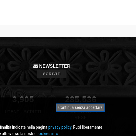
NEWSLETTER
ISCRIVITI
3,905
350,000
Continua senza accettare
UTENTI ISCRITTI
PAGINE VISTE AL
MESE
finalità indicate nella pagina
privacy policy
. Puoi liberamente
e attraverso la nostra
cookies info.