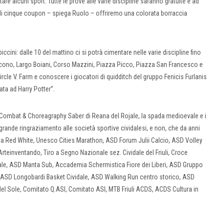
tare alcuni sport. Tutte le prove alle varie discipline saranno gratuite e ad
di cinque coupon – spiega Ruolo – offriremo una colorata borraccia
ccini: dalle 10 del mattino ci si potrà cimentare nelle varie discipline fino
acono, Largo Boiani, Corso Mazzini, Piazza Picco, Piazza San Francesco e
rcle V. Farm e conoscere i giocatori di quidditch del gruppo Fenicis Furlanis
ata ad Harry Potter”.
BAS Combat & Choreagraphy Saber di Reana del Rojale, la spada medioevale e i
grande ringraziamento alle società sportive cividalesi, e non, che da anni
ia Red White, Unesco Cities Marathon, ASD Forum Julii Calcio, ASD Volley
Arteinventando, Tiro a Segno Nazionale sez. Cividale del Friuli, Croce
le, ASD Manta Sub, Accademia Schermistica Fiore dei Liberi, ASD Gruppo
, ASD Longobardi Basket Cividale, ASD Walking Run centro storico, ASD
el Sole, Comitato Q.ASI, Comitato ASI, MTB Friuli ACDS, ACDS Cultura in