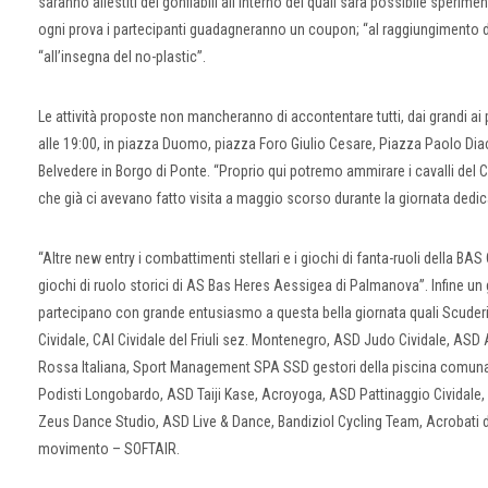
saranno allestiti dei gonfiabili all’interno dei quali sarà possibile sperimen
ogni prova i partecipanti guadagneranno un coupon; “al raggiungimento 
“all’insegna del no-plastic”.
Le attività proposte non mancheranno di accontentare tutti, dai grandi ai pi
alle 19:00, in piazza Duomo, piazza Foro Giulio Cesare, Piazza Paolo Di
Belvedere in Borgo di Ponte. “Proprio qui potremo ammirare i cavalli del Ci
che già ci avevano fatto visita a maggio scorso durante la giornata dedic
“Altre new entry i combattimenti stellari e i giochi di fanta-ruoli della 
giochi di ruolo storici di AS Bas Heres Aessigea di Palmanova”. Infine un 
partecipano con grande entusiasmo a questa bella giornata quali Scuder
Cividale, CAI Cividale del Friuli sez. Montenegro, ASD Judo Cividale, ASD 
Rossa Italiana, Sport Management SPA SSD gestori della piscina comuna
Podisti Longobardo, ASD Taiji Kase, Acroyoga, ASD Pattinaggio Cividale
Zeus Dance Studio, ASD Live & Dance, Bandiziol Cycling Team, Acrobati d
movimento – SOFTAIR.