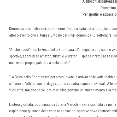
Ai blocchi di partenza l
Domenica 
Per sportivi e appassion
Dimostrazioni, esibizioni, promozioni, focus attività: ed ancora, tante asso
atteso evento che si terrà a Cividale del Friuli, domenica 15 settembre, s
“Anche quest'anno la Festa dello Sport sarà all'insegna di una sana e viv
sportive, agonisti ed amatori, turisti e visitatori – spiega infatti l’assess
una vera e propria palestra a cielo aperto”.
“La Festa dello Sport nasce per promuovere le attività delle varie realtà e
offrono un'ottima scelta, dagli sport di squadra a quelli individuali. Alle
fuori città, ma che per le loro discipline portano un arricchimento alla m
L'intera giornata, coordinata da Lorena Marcolini, verrà scandita da numer
ospiteranno gli stand delle varie associazioni sportive dove i partecipa