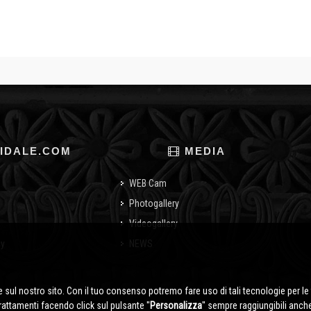
IDALE.COM
MEDIA
WEB Cam
Photogallery
Videogallery
cy
NEWS
o
 sul nostro sito. Con il tuo consenso potremo fare uso di tali tecnologie per le 
trattamenti facendo click sul pulsante ''
Personalizza
'' sempre raggiungibili anch