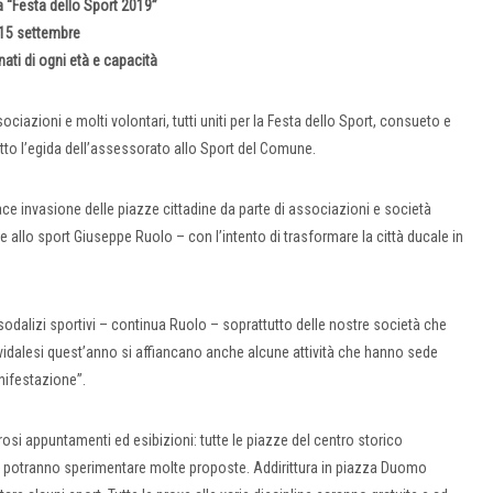
a “Festa dello Sport 2019”
15 settembre
ati di ogni età e capacità
ciazioni e molti volontari, tutti uniti per la Festa dello Sport, consueto e
otto l’egida dell’assessorato allo Sport del Comune.
ace invasione delle piazze cittadine da parte di associazioni e società
ore allo sport Giuseppe Ruolo – con l’intento di trasformare la città ducale in
 sodalizi sportivi – continua Ruolo – soprattutto delle nostre società che
 cividalesi quest’anno si affiancano anche alcune attività che hanno sede
anifestazione”.
osi appuntamenti ed esibizioni: tutte le piazze del centro storico
nti potranno sperimentare molte proposte. Addirittura in piazza Duomo