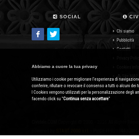
SOCIAL
CIV
Chi siamo
Pubblicità
Contatti
Privacy Poli
Abbiamo a cuore la tua privacy
Cookies inf
Site MAP
Utilizziamo i cookie per migliorare l'esperienza di navigazione
conferire, rifiutare o revocare il consenso a tutti o alcuni dei 
I Cookies vengono utilizzati per la personalizzazione degli a
facendo click su ''
Continua senza accettare
''
Cividale.COM
Copyright © 2000 - 2026 All Rights Rese
powered by
START 2000 s.r.l.
- PI/CF IT-02134430301