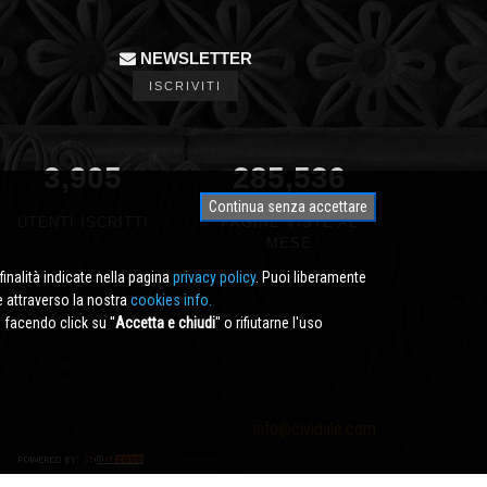
NEWSLETTER
ISCRIVITI
3,905
322,372
Continua senza accettare
UTENTI ISCRITTI
PAGINE VISTE AL
MESE
finalità indicate nella pagina
privacy policy
. Puoi liberamente
e attraverso la nostra
cookies info.
facendo click su ''
Accetta e chiudi
'' o rifiutarne l'uso
info@cividale.com