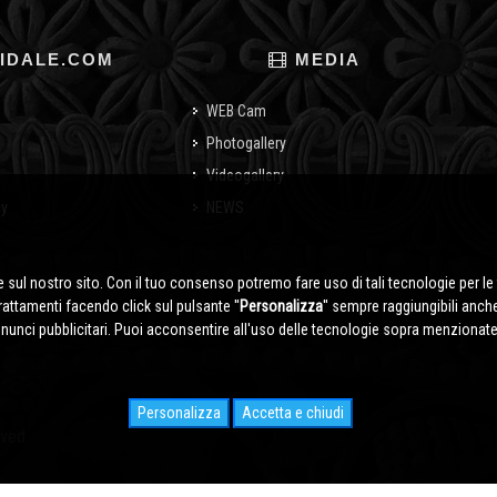
IDALE.COM
MEDIA
WEB Cam
Photogallery
Videogallery
cy
NEWS
o
 sul nostro sito. Con il tuo consenso potremo fare uso di tali tecnologie per le 
trattamenti facendo click sul pulsante ''
Personalizza
'' sempre raggiungibili anch
nnunci pubblicitari. Puoi acconsentire all'uso delle tecnologie sopra menzionate 
Personalizza
Accetta e chiudi
rved