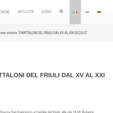
ONLINE
INFO CITTÀ
EVENTI
ione volume “I MATTALONI DEL FRIULI DAL XV AL XXI SECOLO”
ATTALONI DEL FRIULI DAL XV AL XXI
azza San Francesco a Cividale del Friulli, alle ore 16.00, Roberta