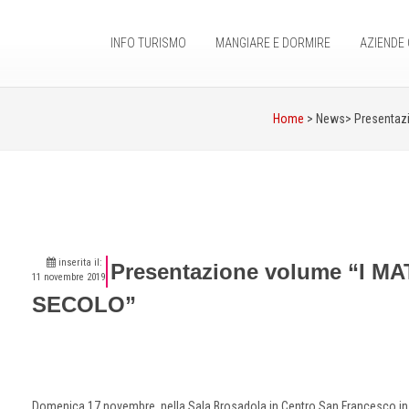
INFO TURISMO
MANGIARE E DORMIRE
AZIENDE 
Home
> News>
Presentaz
inserita il:
Presentazione volume “I M
11 novembre 2019
SECOLO”
Domenica 17 novembre, nella Sala Brosadola in Centro San Francesco in Pi