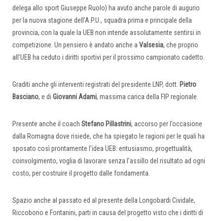
delega allo sport Giuseppe Ruolo) ha avuto anche parole di augurio
per la nuova stagione dell’A.P.U., squadra prima e principale della
provincia, con la quale la UEB non intende assolutamente sentirsi in
competizione. Un pensiero è andato anche a
Valsesia
, che proprio
all’UEB ha ceduto i diritti sportivi per il prossimo campionato cadetto.
Graditi anche gli interventi registrati del presidente LNP, dott.
Pietro
Basciano
, e di
Giovanni Adami
, massima carica della FIP regionale.
Presente anche il coach
Stefano Pillastrini
, accorso per l’occasione
dalla Romagna dove risiede, che ha spiegato le ragioni per le quali ha
sposato così prontamente l’idea UEB: entusiasmo, progettualità,
coinvolgimento, voglia di lavorare senza l’assillo del risultato ad ogni
costo, per costruire il progetto dalle fondamenta.
Spazio anche al passato ed al presente della Longobardi Cividale,
Riccobono e Fontanini, parti in causa del progetto visto che i diritti di