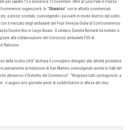
poste per sabato 12 e domenica 13 novembre. Oltre al Luna Park in Piazza
onfcommercio organizzerà lo “
Sbaracco
” con le attività commerciali
oste, a prezzi scontati, coinvolgendo i passanti in modo diverso dal solito.
con il mercato degli ambulanti del Friuli Venezia Giulia di Confcommercio
azza Duomo fino in Largo Boiani. Il sindaco Daniela Bernardi ha invitato a
e, grazie alla collaborazione del Consorzio ambulanti FVG di
del Natisone.
ri della nostra città” dichiara il consigliere delegato alle attività produttive
amo pienamente la tradizione di San Martino coinvolgendo anche le Valli del
e attraverso il Distretto del Commercio”. “Ringrazio tutti i protagonisti, a
 - e auguro loro giornate piene di soddisfazioni in attesa del clou