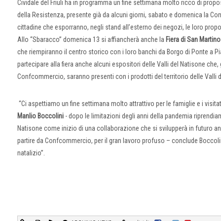
Cividale del Friuli ha in programma un fine settimana molto ricco di pro
della Resistenza, presente già da alcuni giorni, sabato e domenica la C
cittadine che esporranno, negli stand all’esterno dei negozi, le loro prop
Allo “Sbaracco” domenica 13 si affiancherà anche la
Fiera di San Martino
che riempiranno il centro storico con i loro banchi da Borgo di Ponte a Pi
partecipare alla fiera anche alcuni espositori delle Valli del Natisone ch
Confcommercio, saranno presenti con i prodotti del territorio delle Valli 
“Ci aspettiamo un fine settimana molto attrattivo per le famiglie e i visitato
Manlio Boccolini
- dopo le limitazioni degli anni della pandemia riprendi
Natisone come inizio di una collaborazione che si svilupperà in futuro anch
partire da Confcommercio, per il gran lavoro profuso – conclude Boccolini
natalizio”.