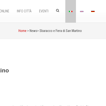
ONLINE
INFO CITTÀ
EVENTI
Home
> News>
Sbaracco e Fiera di San Martino
tino