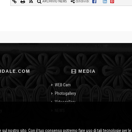
ARCHIVIO NEWS
condividi:
IDALE.COM
MEDIA
WEB Cam
Photogallery
Videogallery
cy
NEWS
o
 sul nostro sito. Con il tuo consenso potremo fare uso di tali tecnologie per le 