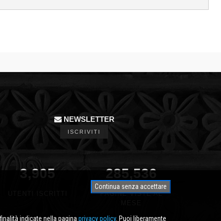
NEWSLETTER
ISCRIVITI
3,905
340,791
Continua senza accettare
UTENTI ISCRITTI
PAGINE VISTE AL
MESE
finalità indicate nella pagina
privacy policy
. Puoi liberamente