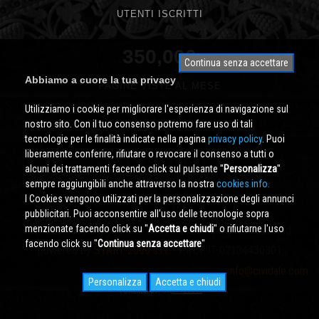
UTENTI ISCRITTI
350,000
Continua senza accettare
Abbiamo a cuore la tua privacy
PAGINE VISTE AL MESE
Utilizziamo i cookie per migliorare l'esperienza di navigazione sul
nostro sito. Con il tuo consenso potremo fare uso di tali
tecnologie per le finalità indicate nella pagina
privacy policy
. Puoi
liberamente conferire, rifiutare o revocare il consenso a tutti o
alcuni dei trattamenti facendo click sul pulsante ''
Personalizza
''
sempre raggiungibili anche attraverso la nostra
cookies info.
I Cookies vengono utilizzati per la personalizzazione degli annunci
pubblicitari. Puoi acconsentire all'uso delle tecnologie sopra
menzionate facendo click su ''
Accetta e chiudi
'' o rifiutarne l'uso
Cividale.COM
Copyright © 2000 - 2026 All Rights Reserved
facendo click su ''
Continua senza accettare
''
powered by
START 2000 s.r.l.
- PI/CF IT-02134430301
info@cividale.com
Personalizza
Accetta e chiudi