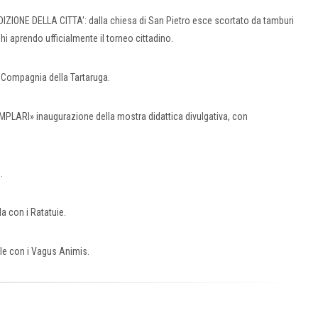
ONE DELLA CITTA': dalla chiesa di San Pietro esce scortato da tamburi
hi aprendo ufficialmente il torneo cittadino.
Compagnia della Tartaruga.
EMPLARI» inaugurazione della mostra didattica divulgativa, con
.
a con i Ratatuie.
e con i Vagus Animis.