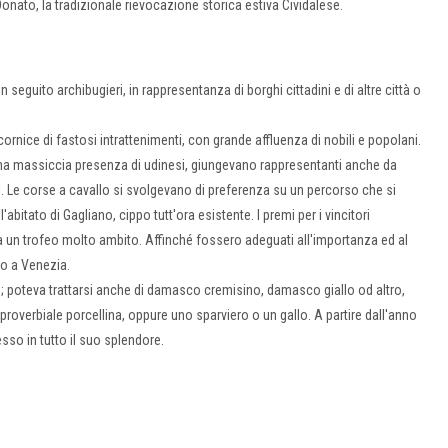
Donato, la tradizionale rievocazione storica estiva Cividalese.
n seguito archibugieri, in rappresentanza di borghi cittadini e di altre città o
cornice di fastosi intrattenimenti, con grande affluenza di nobili e popolani.
una massiccia presenza di udinesi, giungevano rappresentanti anche da
i. Le corse a cavallo si svolgevano di preferenza su un percorso che si
abitato di Gagliano, cippo tutt'ora esistente. I premi per i vincitori
 era un trofeo molto ambito. Affinché fossero adeguati all'importanza ed al
no a Venezia.
o; poteva trattarsi anche di damasco cremisino, damasco giallo od altro,
proverbiale porcellina, oppure uno sparviero o un gallo. A partire dall'anno
sso in tutto il suo splendore.