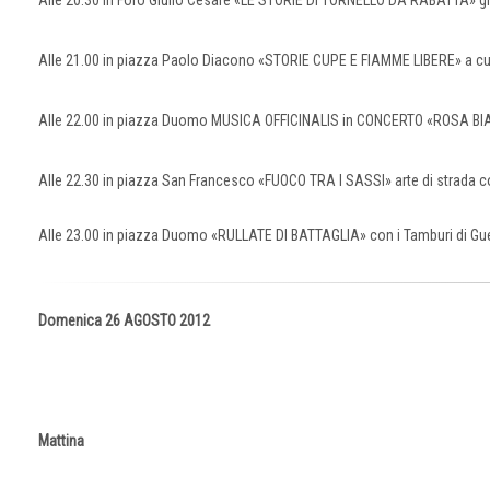
Alle 20.30 in Foro Giulio Cesare «LE STORIE DI TORNELLO DA RABATTA» giul
Alle 21.00 in piazza Paolo Diacono «STORIE CUPE E FIAMME LIBERE» a cur
Alle 22.00 in piazza Duomo MUSICA OFFICINALIS in CONCERTO «ROSA BIAN
Alle 22.30 in piazza San Francesco «FUOCO TRA I SASSI» arte di strada con
Alle 23.00 in piazza Duomo «RULLATE DI BATTAGLIA» con i Tamburi di Guer
Domenica 26 AGOSTO 2012
Mattina