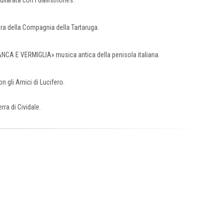
larata con i Gallistriones.
a della Compagnia della Tartaruga.
CA E VERMIGLIA» musica antica della penisola italiana.
 gli Amici di Lucifero.
ra di Cividale.