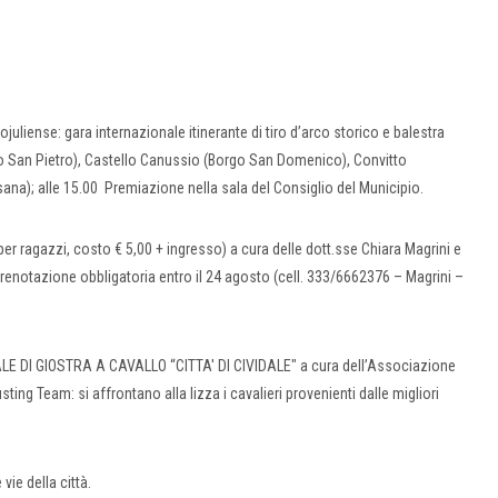
ense: gara internazionale itinerante di tiro d’arco storico e balestra
go San Pietro), Castello Canussio (Borgo San Domenico), Convitto
na); alle 15.00 Premiazione nella sala del Consiglio del Municipio.
 ragazzi, costo € 5,00 + ingresso) a cura delle dott.sse Chiara Magrini e
enotazione obbligatoria entro il 24 agosto (cell. 333/6662376 – Magrini –
ALE DI GIOSTRA A CAVALLO “CITTA' DI CIVIDALE" a cura dell’Associazione
ng Team: si affrontano alla lizza i cavalieri provenienti dalle migliori
ie della città.