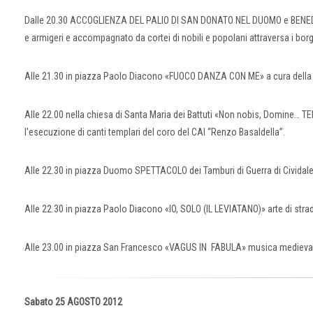
Dalle 20.30 ACCOGLIENZA DEL PALIO DI SAN DONATO NEL DUOMO e BENEDIZI
e armigeri e accompagnato da cortei di nobili e popolani attraversa i borg
Alle 21.30 in piazza Paolo Diacono «FUOCO DANZA CON ME» a cura della 
Alle 22.00 nella chiesa di Santa Maria dei Battuti «Non nobis, Domine… T
l'esecuzione di canti templari del coro del CAI “Renzo Basaldella”.
Alle 22.30 in piazza Duomo SPETTACOLO dei Tamburi di Guerra di Cividale
Alle 22.30 in piazza Paolo Diacono «IO, SOLO (IL LEVIATANO)» arte di strad
Alle 23.00 in piazza San Francesco «VAGUS IN FABULA» musica medieval
Sabato 25 AGOSTO 2012