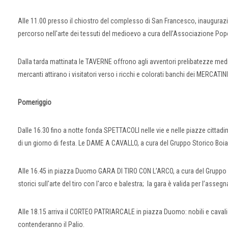
Alle 11.00 presso il chiostro del complesso di San Francesco, inaugur
percorso nell'arte dei tessuti del medioevo a cura dell’Associazione Popo
Dalla tarda mattinata le TAVERNE offrono agli avventori prelibatezze med
mercanti attirano i visitatori verso i ricchi e colorati banchi dei MERCATINI
Pomeriggio
Dalle 16.30 fino a notte fonda SPETTACOLI nelle vie e nelle piazze cittadine: 
di un giorno di festa. Le DAME A CAVALLO, a cura del Gruppo Storico Boiani
Alle 16.45 in piazza Duomo GARA DI TIRO CON L’ARCO, a cura del Gruppo Sto
storici sull'arte del tiro con l'arco e balestra; la gara è valida per l’asse
Alle 18.15 arriva il CORTEO PATRIARCALE in piazza Duomo: nobili e caval
contenderanno il Palio.