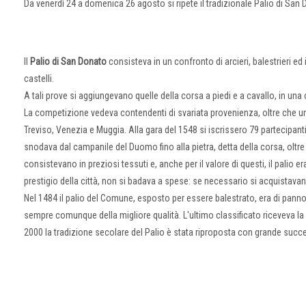
Da venerdì 24 a domenica 26 agosto si ripete il tradizionale Palio di San 
Il
Palio di San Donato
consisteva in un confronto di arcieri, balestrieri ed i
castelli.
A tali prove si aggiungevano quelle della corsa a piedi e a cavallo, in una 
La competizione vedeva contendenti di svariata provenienza, oltre che 
Treviso, Venezia e Muggia. Alla gara del 1548 si iscrissero 79 partecipant
snodava dal campanile del Duomo fino alla pietra, detta della corsa, oltre l'
consistevano in preziosi tessuti e, anche per il valore di questi, il palio
prestigio della città, non si badava a spese: se necessario si acquistava
Nel 1484 il palio del Comune, esposto per essere balestrato, era di pann
sempre comunque della migliore qualità. L'ultimo classificato riceveva la 
2000 la tradizione secolare del Palio è stata riproposta con grande succe