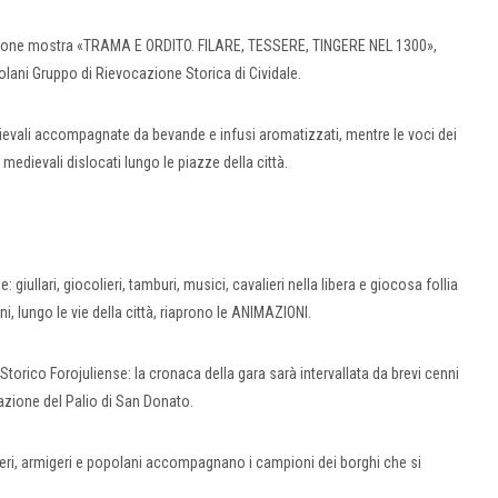
azione mostra «TRAMA E ORDITO. FILARE, TESSERE, TINGERE NEL 1300»,
lani Gruppo di Rievocazione Storica di Cividale.
ievali accompagnate da bevande e infusi aromatizzati, mentre le voci dei
 medievali dislocati lungo le piazze della città.
giullari, giocolieri, tamburi, musici, cavalieri nella libera e giocosa follia
, lungo le vie della città, riaprono le ANIMAZIONI.
rico Forojuliense: la cronaca della gara sarà intervallata da brevi cenni
gnazione del Palio di San Donato.
ieri, armigeri e popolani accompagnano i campioni dei borghi che si