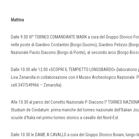
Mattina
Dalle 9.30 VI° TORNEO COMANDANTE MARK a cura del Gruppo Storico Forojuli
nelle poste di Giardino Costantini (Borgo Duomo), Giardino Pelizzo (Bor
Nazionale Paolo Diacono (Borgo di Ponte), al secondo arco (Borgo Brossa
Dalle 10.30 alle 12.00 «SCOPRI IL TEMPIETTO LONGOBARDO» (laboratorio per
Lisa Zenarolla in collaborazione con il Museo Archeologico Nazionale. Pr
cell.347/549966 – Zenarolla).
Alle 10.30 al parco del Convitto Nazionale P. Diacono I° TORNEO NAZION
Studium de Cividatum: prima manche del torneo nazionale dell'Italian Jousti
scuole d'Italia nel primo torneo storico a cavallo del Nord-Est.
Dalle 10.30 le DAME A CAVALLO a cura del Gruppo Storico Boiani, lungo le v