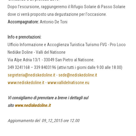
Dopo l'escursione, raggiungeremo il Rifugio Solarie di Passo Solarie
dove ci verrà proposto una degustazione per l'occasione.
Accompagnatore:
Antonio De Toni
Info e prenotazioni:
Ufficio Informazione e Accoglienza Turistica Turismo FVG - Pro Loco
Nediške Doline - Valli del Natisone
Via Alpe Adria 13/1 - 33049 San Pietro al Natisone.
349 3241168 – 339 8403196 (attivi tutti i giorni dalle 9.00 alle 18.00)
segreteria@nediskedoline.it
-
sede@nediskedoline.it
www.nediskedoline.it
-
www.vallidelnatisone.eu
Vi consigliamo di prenotare a breve i dettagli sul
sito
www.nediskedoline.it
Aggiornamento del 09_12_2015 ore 12.00