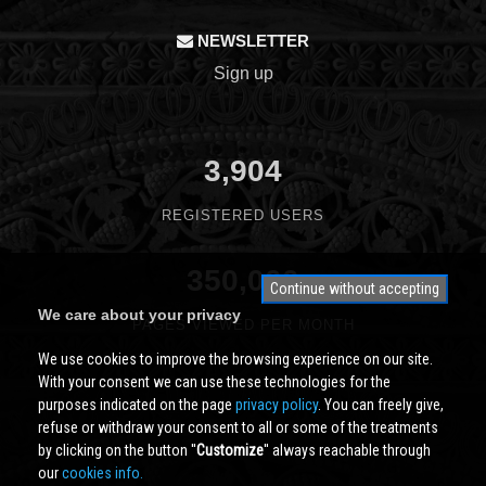
NEWSLETTER
Sign up
3,904
REGISTERED USERS
350,000
Continue without accepting
We care about your privacy
PAGES VIEWED PER MONTH
We use cookies to improve the browsing experience on our site.
With your consent we can use these technologies for the
purposes indicated on the page
privacy policy
. You can freely give,
refuse or withdraw your consent to all or some of the treatments
by clicking on the button ''
Customize
'' always reachable through
our
cookies info.