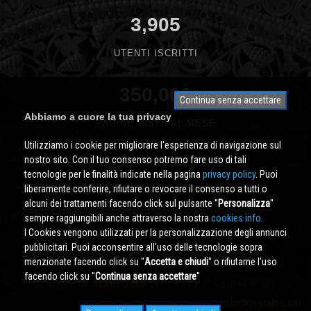
3,905
UTENTI ISCRITTI
350,000
Continua senza accettare
Abbiamo a cuore la tua privacy
PAGINE VISTE AL MESE
Utilizziamo i cookie per migliorare l'esperienza di navigazione sul
nostro sito. Con il tuo consenso potremo fare uso di tali
tecnologie per le finalità indicate nella pagina
privacy policy
. Puoi
liberamente conferire, rifiutare o revocare il consenso a tutti o
alcuni dei trattamenti facendo click sul pulsante ''
Personalizza
''
sempre raggiungibili anche attraverso la nostra
cookies info.
I Cookies vengono utilizzati per la personalizzazione degli annunci
pubblicitari. Puoi acconsentire all'uso delle tecnologie sopra
menzionate facendo click su ''
Accetta e chiudi
'' o rifiutarne l'uso
Cividale.COM
Copyright © 2000 - 2026 All Rights Reserved
facendo click su ''
Continua senza accettare
''
powered by
START 2000 s.r.l.
- PI/CF IT-02134430301
info@cividale.com