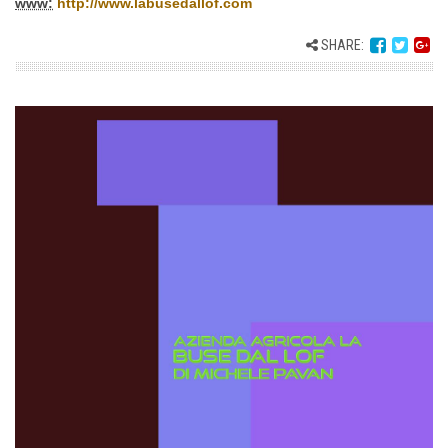
www:
http://www.labusedallof.com
SHARE: