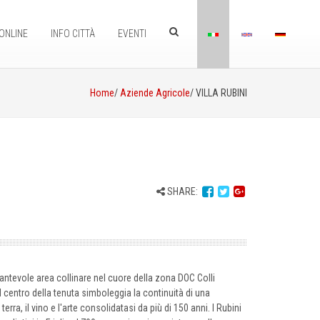
ONLINE
INFO CITTÀ
EVENTI
Home
/
Aziende Agricole
/ VILLA RUBINI
SHARE:
cantevole area collinare nel cuore della zona DOC Colli
e al centro della tenuta simboleggia la continuità di una
terra, il vino e l'arte consolidatasi da più di 150 anni. I Rubini