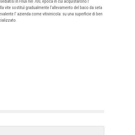
ediatisi in Friuli nel 700, epoca in cui acquistarono l'
lla vite sostituì gradualmente l'allevamento del baco da seta
valente l' azienda come vitivinicola: su una superficie di ben
cializzato.