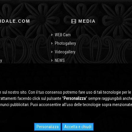
IDALE.COM
MEDIA
WEB Cam
Photogallery
Videogallery
cy
NEWS
o
 sul nostro sito. Con il tuo consenso potremo fare uso di tali tecnologie per le 
trattamenti facendo click sul pulsante ''
Personalizza
'' sempre raggiungibili anch
nnunci pubblicitari. Puoi acconsentire all'uso delle tecnologie sopra menzionate 
rved
Personalizza
Accetta e chiudi