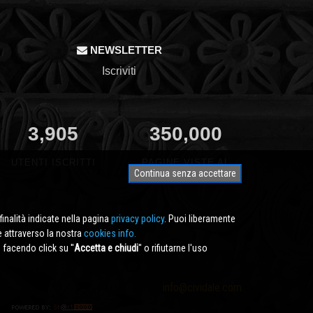
NEWSLETTER
Iscriviti
3,905
350,000
UTENTI ISCRITTI
PAGINE VISTE AL
Continua senza accettare
MESE
finalità indicate nella pagina
privacy policy
. Puoi liberamente
e attraverso la nostra
cookies info.
facendo click su ''
Accetta e chiudi
'' o rifiutarne l'uso
info@cividale.com