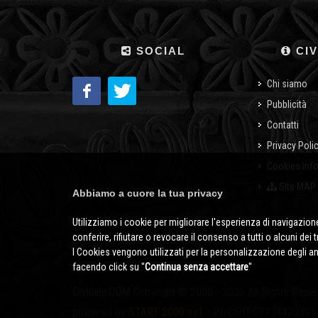
SOCIAL
CIV
Chi siamo
Pubblicità
Contatti
Privacy Poli
Cookies inf
Site MAP
Abbiamo a cuore la tua privacy
Utilizziamo i cookie per migliorare l'esperienza di navigazione
conferire, rifiutare o revocare il consenso a tutti o alcuni dei 
I Cookies vengono utilizzati per la personalizzazione degli a
facendo click su ''
Continua senza accettare
''
Cividale.COM
Copyright © 2000 - 2026 All Rights Rese
powered by
START 2000 s.r.l.
- PI/CF IT-02134430301