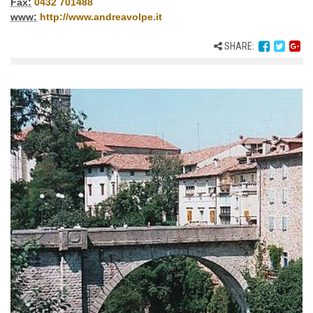
Fax:
0432 701488
www:
http://www.andreavolpe.it
SHARE: