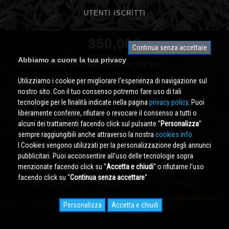
UTENTI ISCRITTI
350,000
Continua senza accettare
Abbiamo a cuore la tua privacy
PAGINE VISTE AL MESE
Utilizziamo i cookie per migliorare l'esperienza di navigazione sul
nostro sito. Con il tuo consenso potremo fare uso di tali
tecnologie per le finalità indicate nella pagina
privacy policy
. Puoi
liberamente conferire, rifiutare o revocare il consenso a tutti o
alcuni dei trattamenti facendo click sul pulsante ''
Personalizza
''
sempre raggiungibili anche attraverso la nostra
cookies info.
I Cookies vengono utilizzati per la personalizzazione degli annunci
pubblicitari. Puoi acconsentire all'uso delle tecnologie sopra
menzionate facendo click su ''
Accetta e chiudi
'' o rifiutarne l'uso
Cividale.COM
Copyright © 2000 - 2026 All Rights Reserved
facendo click su ''
Continua senza accettare
''
powered by
START 2000 s.r.l.
- PI/CF IT-02134430301
info@cividale.com
Personalizza
Accetta e chiudi