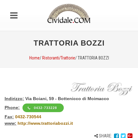
TRATTORIA BOZZI
Home
/
Ristoranti/Trattorie
/ TRATTORIA BOZZI
Indirizzo:
Via Boiani, 59 - Bottenicco di Moimacco
Phone:
0432-733228
Fax:
0432-730544
www:
http://www.trattoriabozzi.it
SHARE: