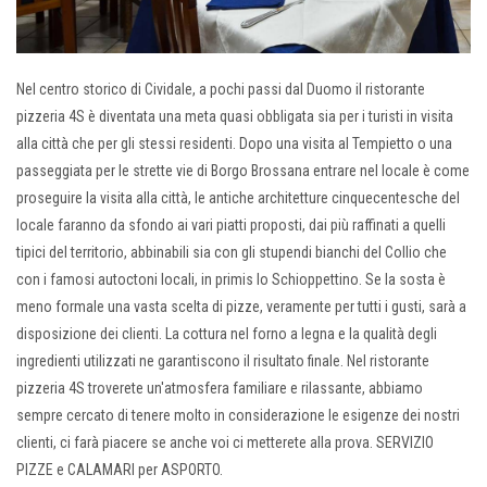
Nel centro storico di Cividale, a pochi passi dal Duomo il ristorante
pizzeria 4S è diventata una meta quasi obbligata sia per i turisti in visita
alla città che per gli stessi residenti. Dopo una visita al Tempietto o una
passeggiata per le strette vie di Borgo Brossana entrare nel locale è come
proseguire la visita alla città, le antiche architetture cinquecentesche del
locale faranno da sfondo ai vari piatti proposti, dai più raffinati a quelli
tipici del territorio, abbinabili sia con gli stupendi bianchi del Collio che
con i famosi autoctoni locali, in primis lo Schioppettino. Se la sosta è
meno formale una vasta scelta di pizze, veramente per tutti i gusti, sarà a
disposizione dei clienti. La cottura nel forno a legna e la qualità degli
ingredienti utilizzati ne garantiscono il risultato finale. Nel ristorante
pizzeria 4S troverete un'atmosfera familiare e rilassante, abbiamo
sempre cercato di tenere molto in considerazione le esigenze dei nostri
clienti, ci farà piacere se anche voi ci metterete alla prova. SERVIZIO
PIZZE e CALAMARI per ASPORTO.