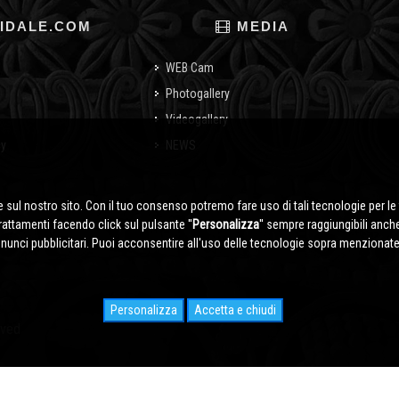
IDALE.COM
MEDIA
WEB Cam
Photogallery
Videogallery
cy
NEWS
o
 sul nostro sito. Con il tuo consenso potremo fare uso di tali tecnologie per le 
trattamenti facendo click sul pulsante ''
Personalizza
'' sempre raggiungibili anch
nnunci pubblicitari. Puoi acconsentire all'uso delle tecnologie sopra menzionate 
Personalizza
Accetta e chiudi
rved