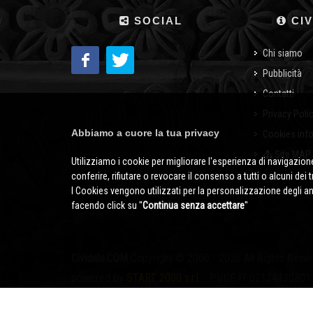
SOCIAL
CIV
Chi siamo
Pubblicità
Contatti
Privacy Poli
Abbiamo a cuore la tua privacy
Cookies inf
Site MAP
Utilizziamo i cookie per migliorare l'esperienza di navigazione
conferire, rifiutare o revocare il consenso a tutti o alcuni dei 
I Cookies vengono utilizzati per la personalizzazione degli a
facendo click su ''
Continua senza accettare
''
Cividale.COM
Copyright © 2000 - 2026 All Rights Rese
powered by
START 2000 s.r.l.
- PI/CF IT-02134430301