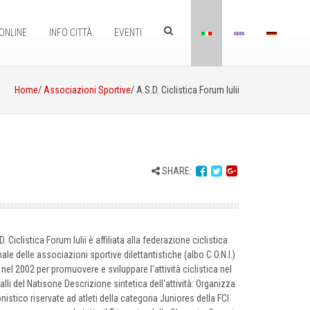
ONLINE
INFO CITTÀ
EVENTI
Home
/
Associazioni Sportive
/ A.S.D. Ciclistica Forum Iulii
SHARE:
 Ciclistica Forum Iulii è affiliata alla federazione ciclistica
onale delle associazioni sportive dilettantistiche (albo C.O.N.I.)
l 2002 per promuovere e sviluppare l'attività ciclistica nel
e Valli del Natisone Descrizione sintetica dell'attività: Organizza
istico riservate ad atleti della categoria Juniores della FCI