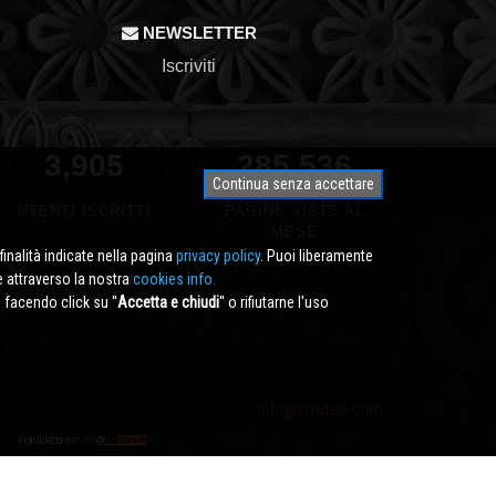
NEWSLETTER
Iscriviti
3,905
322,372
Continua senza accettare
UTENTI ISCRITTI
PAGINE VISTE AL
MESE
finalità indicate nella pagina
privacy policy
. Puoi liberamente
e attraverso la nostra
cookies info.
facendo click su ''
Accetta e chiudi
'' o rifiutarne l'uso
info@cividale.com