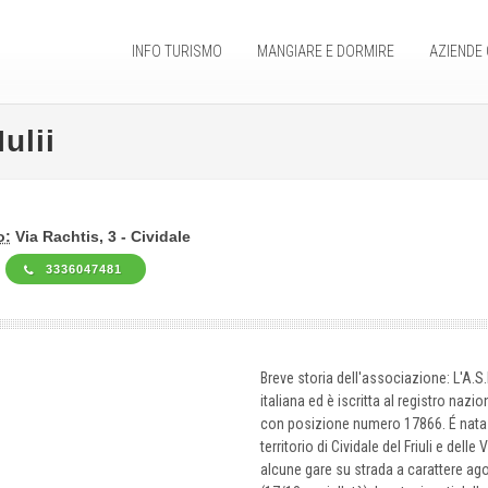
INFO TURISMO
MANGIARE E DORMIRE
AZIENDE 
ulii
o:
Via Rachtis, 3 - Cividale
3336047481
Breve storia dell'associazione: L'A.S.D.
italiana ed è iscritta al registro nazi
con posizione numero 17866. É nata ne
territorio di Cividale del Friuli e dell
alcune gare su strada a carattere agon