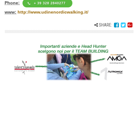
Phone:
+ 39 328 2840277
www:
http://www.udinenordicwalking.it/
SHARE: