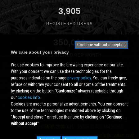
3,905
REGISTERED USERS
350,000
Continue without accepting
We care about your privacy
PAGES VIEWED PER MONTH
We use cookies to improve the browsing experience on our site.
With your consent we can use these technologies for the
purposes indicated on the page
privacy policy
. You can freely give,
refuse or withdraw your consent to all or some of the treatments
by clicking on the button ''
Customize
'' always reachable through
our
cookies info.
Cookies are used to personalize advertisements. You can consent
to the use of the technologies mentioned above by clicking on
''
Accept and close
'' or refuse their use by clicking on ''
Continue
Cividale.COM
Copyright © 2000 - 2026 All Rights Reserved
without accept
''
powered by
START 2000 s.r.l.
- PI/CF IT-02134430301
info@cividale.com