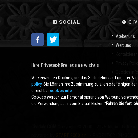
SOCIAL
CIV
Ãœber uns
Werbung
Kontaktieren
Privacy Poli
Ihre Privatsphäre ist uns wichtig
Cookies inf
Wir verwenden Cookies, um das Surferlebnis auf unserer We
Site MAP
policy
. Sie können Ihre Zustimmung zu allen oder einigen der B
erreichbar
cookies info.
Cookies werden zur Personalisierung von Werbung verwendet
die Verwendung ab, indem Sie auf klicken ''
Fahren Sie fort, o
Cividale.COM
Copyright © 2000 - 2026 All Rights Rese
powered by
START 2000 s.r.l.
- PI/CF IT-02134430301