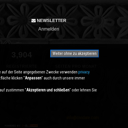
NEWSLETTER
Anmelden
3,904
350,000
Weiter ohne zu akzeptieren
REGISTRIERTE
SEITEN PRO MONAT
die auf der Seite angegebenen Zwecke verwenden
BENUTZER
ANGESEHEN
privacy
läche klicken ''
Anpassen
'' auch durch unsere immer
auf zustimmen ''
Akzeptieren und schließen
'' oder lehnen Sie
info@cividale.com