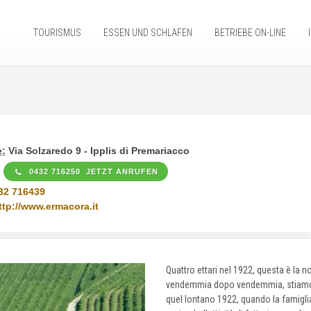
TOURISMUS
ESSEN UND SCHLAFEN
BETRIEBE ON-LINE
:
Via Solzaredo 9 - Ipplis di Premariacco
0432 716250 JETZT ANRUFEN
32 716439
ttp://www.ermacora.it
Quattro ettari nel 1922, questa è la 
vendemmia dopo vendemmia, stiamo ra
quel lontano 1922, quando la famiglia