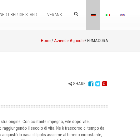
INFO ÜBER DIE STAND
VERANST
Home
/
Aziende Agricole
/ ERMACORA
SHARE:
nostra origine. Con costante impegno, vite dopo vite,
ggiungendo il secolo di vita. Ne è trascorso di tempo da
 acquistò la casa di Ipplis assieme al terreno circostante,