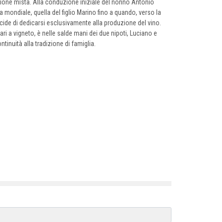
duzione mista. Alla conduzione iniziale del nonno Antonio
mondiale, quella del figlio Marino fino a quando, verso la
 decide di dedicarsi esclusivamente alla produzione del vino.
ri a vigneto, è nelle salde mani dei due nipoti, Luciano e
tinuità alla tradizione di famiglia.