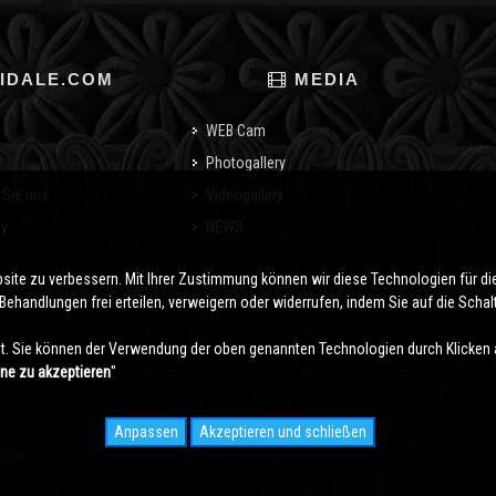
IDALE.COM
MEDIA
WEB Cam
Photogallery
 Sie uns
Videogallery
cy
NEWS
o
bsite zu verbessern. Mit Ihrer Zustimmung können wir diese Technologien für 
ehandlungen frei erteilen, verweigern oder widerrufen, indem Sie auf die Schaltf
. Sie können der Verwendung der oben genannten Technologien durch Klicken 
hne zu akzeptieren
''
Anpassen
Akzeptieren und schließen
rved