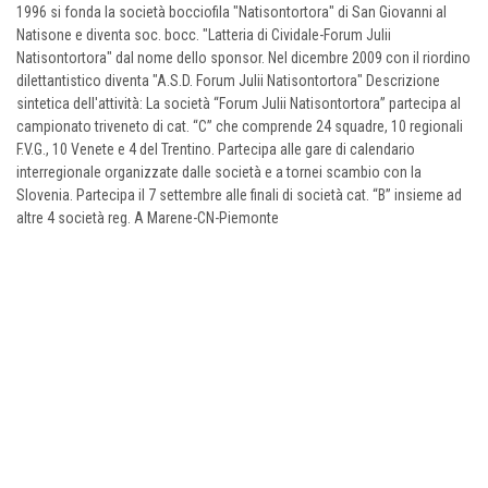
1996 si fonda la società bocciofila "Natisontortora" di San Giovanni al
Natisone e diventa soc. bocc. "Latteria di Cividale-Forum Julii
Natisontortora" dal nome dello sponsor. Nel dicembre 2009 con il riordino
dilettantistico diventa "A.S.D. Forum Julii Natisontortora" Descrizione
sintetica dell'attività: La società “Forum Julii Natisontortora” partecipa al
campionato triveneto di cat. “C” che comprende 24 squadre, 10 regionali
F.V.G., 10 Venete e 4 del Trentino. Partecipa alle gare di calendario
interregionale organizzate dalle società e a tornei scambio con la
Slovenia. Partecipa il 7 settembre alle finali di società cat. “B” insieme ad
altre 4 società reg. A Marene-CN-Piemonte