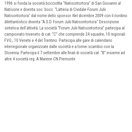
1996 si fonda la società bocciofila "Natisontortora" di San Giovanni al
Natisone e diventa soc. bocc. "Latteria di Cividale-Forum Julii
Natisontortora" dal nome dello sponsor. Nel dicembre 2009 con il riordino
dilettantistico diventa "A.S.D. Forum Julii Natisontortora" Descrizione
sintetica dell'attività: La società “Forum Julii Natisontortora” partecipa al
campionato triveneto di cat. “C” che comprende 24 squadre, 10 regionali
F.V.G., 10 Venete e 4 del Trentino. Partecipa alle gare di calendario
interregionale organizzate dalle società e a tornei scambio con la
Slovenia. Partecipa il 7 settembre alle finali di società cat. “B” insieme ad
altre 4 società reg. A Marene-CN-Piemonte