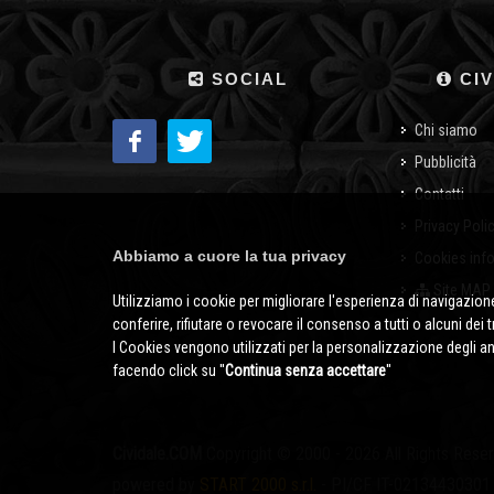
SOCIAL
CIV
Chi siamo
Pubblicità
Contatti
Privacy Poli
Abbiamo a cuore la tua privacy
Cookies inf
Site MAP
Utilizziamo i cookie per migliorare l'esperienza di navigazione
conferire, rifiutare o revocare il consenso a tutti o alcuni dei 
I Cookies vengono utilizzati per la personalizzazione degli a
facendo click su ''
Continua senza accettare
''
Cividale.COM
Copyright © 2000 - 2026 All Rights Rese
powered by
START 2000 s.r.l.
- PI/CF IT-02134430301