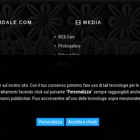
IDALE.COM
MEDIA
WEB Cam
Photogallery
Videogallery
cy
NEWS
o
 sul nostro sito. Con il tuo consenso potremo fare uso di tali tecnologie per le 
trattamenti facendo click sul pulsante ''
Personalizza
'' sempre raggiungibili anch
nnunci pubblicitari. Puoi acconsentire all'uso delle tecnologie sopra menzionate 
Personalizza
Accetta e chiudi
rved