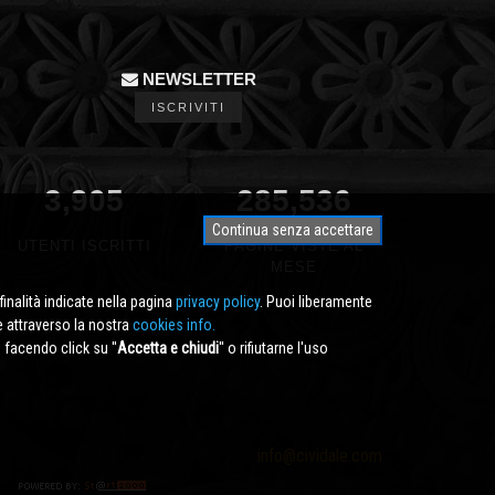
NEWSLETTER
ISCRIVITI
3,905
340,791
Continua senza accettare
UTENTI ISCRITTI
PAGINE VISTE AL
MESE
finalità indicate nella pagina
privacy policy
. Puoi liberamente
e attraverso la nostra
cookies info.
facendo click su ''
Accetta e chiudi
'' o rifiutarne l'uso
info@cividale.com