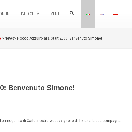
ONLINE
INFO CITTÀ
EVENTI
e
> News>
Fiocco Azzurro alla Start 2000: Benvenuto Simone!
000: Benvenuto Simone!
 il primogenito di Carlo, nostro webdesigner e di Tiziana la sua compagna.