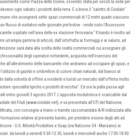
omunemente come Piazza delle Donne, essendo stata per secoli la sede per
vano ogni sabato i prodotti della terra. E a breve il "salotto di Cividale"
 Comune che assegnerà sette spazi commerciali di 12 metri quadri ciascuno.
 un flusso di visitatori nelle giornate prefestive - rende noto l'Assessore
arelle ospitate nell'area della ex stazione ferroviaria." Il bando è rivolto ad
re un'ampia gamma di articoli, dall'ortofrutta ai formaggi e ai salumi, ad
 attenzione sarà data alla scelta delle realtà commerciali cui assegnare gli
ssionalità degli operatori richiedenti, acquisita nell'esercizio del
he all'allestimento delle bancarelle che andranno ad occupare gli spazi, e
ilizzo di gazebi e ombrelloni di colore chiari naturali, dal bianco al
ttate dalla volontà di offrire a residenti e turisti un mercato dall'offerta molto
stare specialità tipiche e prodotti di nicchia". Ed ora la palla passa agli
li entro giovedì 3 agosto 2017. L'apposita modulistica è scaricabile dal
idale del Friuli (www.cividale.net), e va presentata all'UTI del Natisone,
certificata, con consegna a mano o tramite raccomandata A/R indirizzata alla
nformazioni relative al presente bando, per prendere visione degli atti ad
 Natisone - U.O. Attività Produttive e Suap (via Natisone 34 - Manzano) ai
orari: da lunedì a venerdì 9.30-12.30, lunedì e mercoledì anche 17.00-18.00.