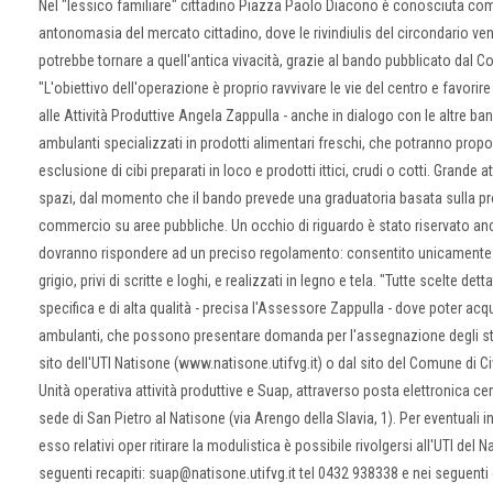
Nel "lessico familiare" cittadino Piazza Paolo Diacono è conosciuta c
antonomasia del mercato cittadino, dove le rivindiulis del circondario vende
potrebbe tornare a quell'antica vivacità, grazie al bando pubblicato dal
"L'obiettivo dell'operazione è proprio ravvivare le vie del centro e favorire
alle Attività Produttive Angela Zappulla - anche in dialogo con le altre banc
ambulanti specializzati in prodotti alimentari freschi, che potranno propor
esclusione di cibi preparati in loco e prodotti ittici, crudi o cotti. Grande
spazi, dal momento che il bando prevede una graduatoria basata sulla profe
commercio su aree pubbliche. Un occhio di riguardo è stato riservato anc
dovranno rispondere ad un preciso regolamento: consentito unicamente l'ut
grigio, privi di scritte e loghi, e realizzati in legno e tela. "Tutte scelte de
specifica e di alta qualità - precisa l'Assessore Zappulla - dove poter acqui
ambulanti, che possono presentare domanda per l'assegnazione degli stal
sito dell'UTI Natisone (www.natisone.utifvg.it) o dal sito del Comune di Civ
Unità operativa attività produttive e Suap, attraverso posta elettronica 
sede di San Pietro al Natisone (via Arengo della Slavia, 1). Per eventuali i
esso relativi oper ritirare la modulistica è possibile rivolgersi all'UTI del
seguenti recapiti: suap@natisone.utifvg.it tel 0432 938338 e nei seguenti 