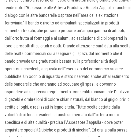
le vie del centro e favorire un flusso di visitatori nelle giornate prefestive -
rende noto l''Assessore alle Attività Produttive Angela Zappulla - anche in
dialogo con le altre bancarelle ospitate nell''area della ex stazione
ferroviaria." Il bando è rivolto ad ambulanti specializzati in prodotti
alimentari freschi, che potranno proporre un''ampia gamma di articoli,
dall''ortofrutta ai formaggi e ai salumi, ad esclusione di cibi preparati in
loco e prodotti ittici, crudi o cotti. Grande attenzione sarà data alla scelta
delle realtà commerciali cui assegnare gli spazi, dal momento che il
bando prevede una graduatoria basata sulla professionalità degli
operatori richiedenti, acquisita nell''esercizio del commercio su aree
pubbliche. Un occhio di riguardo è stato riservato anche all''allestimento
delle bancarelle che andranno ad occupare gli spazi, e dovranno
rispondere ad un preciso regolamento: consentito unicamente l''utilizzo
di gazebi e ombrelloni di colore chiari naturali, dal bianco al grigio, privi di
scritte e loghi, e realizzati in legno e tela. "Tutte scelte dettate dalla
volontà di offrire a residenti e turisti un mercato dall''offerta molto
specifica e di alta qualità - precisa l''Assessore Zappulla - dove poter
acquistare specialità tipiche e prodotti di nicchia". Ed ora la palla passa