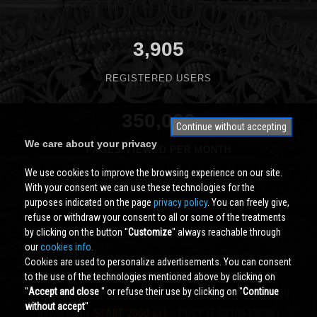
3,905
REGISTERED USERS
350,000
Continue without accepting
We care about your privacy
PAGES VIEWED PER MONTH
We use cookies to improve the browsing experience on our site.
With your consent we can use these technologies for the
purposes indicated on the page
privacy policy
. You can freely give,
refuse or withdraw your consent to all or some of the treatments
by clicking on the button ''
Customize
'' always reachable through
our
cookies info.
Cookies are used to personalize advertisements. You can consent
to the use of the technologies mentioned above by clicking on
''
Accept and close
'' or refuse their use by clicking on ''
Continue
Cividale.COM
Copyright © 2000 - 2026 All Rights Reserved
without accept
''
powered by
START 2000 s.r.l.
- PI/CF IT-02134430301