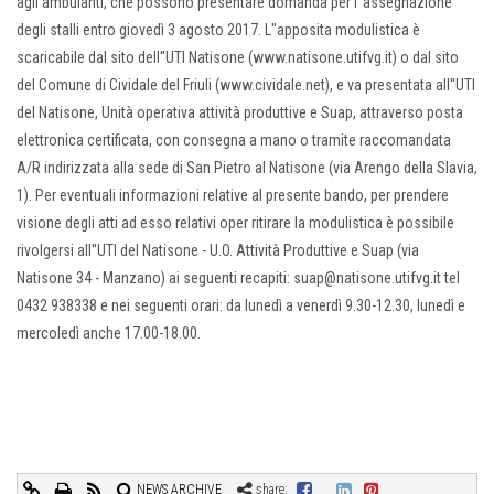
agli ambulanti, che possono presentare domanda per l''assegnazione
degli stalli entro giovedì 3 agosto 2017. L''apposita modulistica è
scaricabile dal sito dell''UTI Natisone (www.natisone.utifvg.it) o dal sito
del Comune di Cividale del Friuli (www.cividale.net), e va presentata all''UTI
del Natisone, Unità operativa attività produttive e Suap, attraverso posta
elettronica certificata, con consegna a mano o tramite raccomandata
A/R indirizzata alla sede di San Pietro al Natisone (via Arengo della Slavia,
1). Per eventuali informazioni relative al presente bando, per prendere
visione degli atti ad esso relativi oper ritirare la modulistica è possibile
rivolgersi all''UTI del Natisone - U.O. Attività Produttive e Suap (via
Natisone 34 - Manzano) ai seguenti recapiti: suap@natisone.utifvg.it tel
0432 938338 e nei seguenti orari: da lunedì a venerdì 9.30-12.30, lunedì e
mercoledì anche 17.00-18.00.
NEWS ARCHIVE
share: