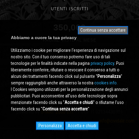
UTENTI ISCRITTI
350,000
Continua senza accettare
Abbiamo a cuore la tua privacy
PAGINE VISTE AL MESE
Utilizziamo i cookie per migliorare l'esperienza di navigazione sul
nostro sito. Con il tuo consenso potremo fare uso di tali
tecnologie per le finalità indicate nella pagina
privacy policy
. Puoi
liberamente conferire, rifiutare o revocare il consenso a tutti o
alcuni dei trattamenti facendo click sul pulsante ''
Personalizza
''
sempre raggiungibili anche attraverso la nostra
cookies info.
I Cookies vengono utilizzati per la personalizzazione degli annunci
pubblicitari. Puoi acconsentire all'uso delle tecnologie sopra
menzionate facendo click su ''
Accetta e chiudi
'' o rifiutarne l'uso
Cividale.COM
Copyright © 2000 - 2026 All Rights Reserved
facendo click su ''
Continua senza accettare
''
powered by
START 2000 s.r.l.
- PI/CF IT-02134430301
info@cividale.com
Personalizza
Accetta e chiudi