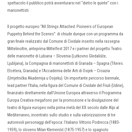
spettacolo il pubblico potrà avventurarsi nel “dietro le quinte” con i
marionettisti.
Il progetto europeo “All Strings Attached. Pioneers of European
Puppetry Behind the Scenes”: di chiude dunque con un programma da
gran finale realizzato dal Comune di Cividale inserito nella rassegna
Mittelinoltre, anteprima Mittelfest 2017 e i partner del progetto Teatro
delle marionette di Lubiana – Slovenia (Lutkovno Gledališče,
Ljubljana), la Compagnia di marionettisti di Granada – Spagna (Títeres
Etcétera, Granada) e l'Accademia delle Arti di Osijek – Croazia
(Umjetnička Akademija u Osijeku). Un importante percorso biennale,
lead partner l'Italia, nella figura del Comune di Cividale del Friuli (Udine),
finanziato direttamente dall'Unione Europea attraverso il Programma
Europa Creativa megafono per la promozione e la divulgazione del
teatro di figura europeo nella prima metà del XX secolo dalle Alpi al
Mediterraneo, incentrato sullo studio e sulla valorizzazione di tre
autorevoli personaggi dell'epoca: l'italiano Vittorio Podrecca (1883-
1959), lo sloveno Milan Klemenčič (1875-1957) e lo spagnolo