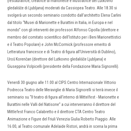
(restauratrice, creatrice di marionette e illustratrice del Lutkovno
gledališče di Ljubljana) moderati da Cassiopea Teatro. Alle 18.30 si
svolgerà un secondo seminario condotto dall’architetto Elena Carlini
dal titolo “Musei di Marionette e Burattini in Italia, in Europa e nel
mondo” con gli interventi dei professori Alfonso Cipolla (direttore e
membro del comitato scientifico dell’Istituto per i Beni Marionettistici
e il Teatro Popolare) e John McCormick (professore emerito di
Letteratura francesce e di Teatro di figura all’Università di Dublino),
Uroš Korenčan (direttore del Lutkovno gledališče Ljubljana) e
Giuseppina Volpicelli (presidente della Fondazione Maria Signorelli).
Venerdì 30 giugno alle 11.00 al CIPS Centro Internazionale Vittorio
Podrecca Teatro delle Meraviglie di Maria Signorelli si terrà invece il
seminario su “Il teatro di figura all’interno di Mittelfest - Marionette e
Burattini nelle Valli del Natisone” a cui interverranno il direttore del
Mittlefest Franco Calabretto e il direttore CTA Centro Teatro
Animazione e Figure del Friuli Venezia Giulia Roberto Piaggio. Alle
16.00, al Teatro comunale Adelaide Ristori, andrà in scena la prima