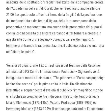
assoluta dello spettacolo “Fragile” realizzato dalla compagnia croata
dell’Accademia delle arti di Osijek che verrà replicato anche alle ore
21.00. Lo spettacolo affronta il tema della fragilità della professione
del marionettista e dei teatri di figura, della loro scomparsa dalla
prospettiva da marionettista, ma anche dalla prospettiva dei pupazzi
con la loro necessità di esistere cercando di far tornare a credere in
questa arte come ci credevano Podrecca, Lanz e Klemencić. Al
termine di entrambe le rappresentazioni, il pubblico potrà avventurarsi
nel “dietro le quinte”.
Venerdì 30 giugno, alle 18.00, negli spazi del Teatrino delle Orsoline,
annesso al CIPS Centro Internazionale Podrecca – Signorelli, verrà
inaugurata la mostra itininerante, “The pioneers of European puppetry
behind the scenes" per la prima volta in Italia. Un allestimento
interattivo e sorprendente disvelerà al pubblico l’immaginifico mondo
e la ricchezza creativa dei tre indiscussi maestri del teatro di figura
Milano Klemencic (1875-1957), Vittorio Podrecca (1883-1959) ed
Hermenegildo Lanz (1893-1949). Il vernissage sarà inoltre l’occasione