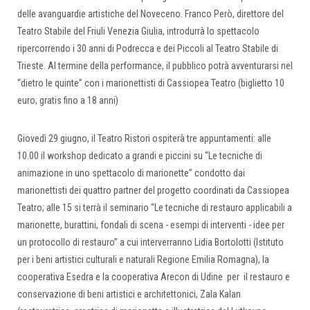
delle avanguardie artistiche del Noveceno. Franco Però, direttore del
Teatro Stabile del Friuli Venezia Giulia, introdurrà lo spettacolo
ripercorrendo i 30 anni di Podrecca e dei Piccoli al Teatro Stabile di
Trieste. Al termine della performance, il pubblico potrà avventurarsi nel
“dietro le quinte” con i marionettisti di Cassiopea Teatro (biglietto 10
euro; gratis fino a 18 anni)
Giovedì 29 giugno, il Teatro Ristori ospiterà tre appuntamenti: alle
10.00 il workshop dedicato a grandi e piccini su “Le tecniche di
animazione in uno spettacolo di marionette” condotto dai
marionettisti dei quattro partner del progetto coordinati da Cassiopea
Teatro; alle 15 si terrà il seminario “Le tecniche di restauro applicabili a
marionette, burattini, fondali di scena - esempi di interventi - idee per
un protocollo di restauro” a cui interverranno Lidia Bortolotti (Istituto
per i beni artistici culturali e naturali Regione Emilia Romagna), la
cooperativa Esedra e la cooperativa Arecon di Udine per il restauro e
conservazione di beni artistici e architettonici, Zala Kalan