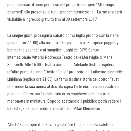
per presentare il ricco percorso del progetto europeo “All strings
attached” alla presenza di tutti i partner internazionali. La mostra sarà
visitabile a ingresso gratuito fino al 30 settembre 2017
La cinque giorni proseguirà sabato primo luglio proprio con la visita
guidata (ore 11.00) alla mostra “The pioneers of European puppetry
behind the scenes" e ai magnifici luoghi del CIPS Centro
Internazionale Vittorio Podrecca Teatro delle Meraviglie di Maria
Signorelli. Alle 16.00 il Teatro comunale Adelaide Ristori ospiterà
un’altra prima italiana: “Doktor Faust” proposto dal Lutkovno gledališče
Ljubljana (replica ore 21.00). La famosissima storia del dottor Faust
che vende la sua anima al diavolo ispira l'arte europea da secoli, sul
palco del Ristori sarà rielaborata in un capolavoro del teatro di
marionette in miniatura. Dopo lo spettacolo il pubblico potrà vedere il
backstage del suo teatro in miniatura di Milan Klemenčič.
Alle 17.30 sempre il Lutkovno gledališče Ljubljana, nella saletta al