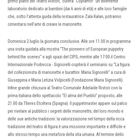
primo piano del Teatro Ristori, curerà “Copiamo!” un divertente
laboratorio dedicato ai bambini (dai 6 anni di età) e alle loro famiglie
che, sotto l’attenta guida della restauratrice Zala Kalan, potranno
cimentarsi nell'arte di creare le marionette.
Domenica 2 luglio la giornata conclusiva. Alle ore 11.00 in programma
una visita guidata alla mostra “The pioneers of European puppetry
behind the scenes" e agli spazi del CIPS, mentre alle 17.00 il Centro
Internazionale Podrecca - Signorelli ospiterà il seminario su “La figura
del collezionista di marionette e burattini: Maria Signorelli” a cura di
Giuseppina e Maria Letizia Volpicelli (Fondazione Maria Signorelli).
Infine grande chiusura al Teatro Comunale Adelaide Ristori con la
prima italiana dello spettacolo “El alma del Pueblo” proposto, alle
21.00 da Títeres Etcétera (Spagna). Il puppetmaster appare sul palco
per rivelare al pubblico i segreti delle marionette, del loro mondo e
delle sue antiche tradizioni: la valorizzazione nel tempo della ricca
tradizione del teatro di figura è una missione importante e difficile e
allo stesso tempo una metafora della vita umana. Al termine dello