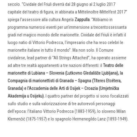
secolo. “Cividale del Friuli diverrà dal 28 giugno al 2 luglio 2017
capitale del teatro di figura, in abbinata a Mittelinoltre-Mittelfest 2017”
spiega l’assessore alla cultura Angela
Zappulla
. “Abbiamo in
programma numerosi eventi per un’immersione a trecentossessanta
gradi nel magico mondo delle marionette. Cividale del Friuli è infatti il
luogo natio di Vittorio Podrecca, l'impresario che ha reso celebri le
marionette italiane in tutto il mondo”. Ma non solo. Il Comune
cividalese, lead partner di “All Strings Attached”, ha operato assieme
ad altre tre realtà appartenenti a tre nazioni differenti: il
Teatro delle
marionette di Lubiana – Slovenia (Lutkovno Gledališče Ljubljana), la
Compagnia di marionettisti di Granada – Spagna (Títeres Etcétera,
Granada) e l'Accademia delle Arti di Osijek – Croazia (Umjetnička
Akademija u Osijeku).
I quattro partner del progetto si sono focalizzati
sullo studio e sulla valorizzazione di tre autorevoli personaggi
dell'epoca: l'italiano Vittorio Podrecca (1883-1959), lo sloveno Milan
Klemenčič (1875-1957) e lo spagnolo Hermenegildo Lanz (1893-1949).