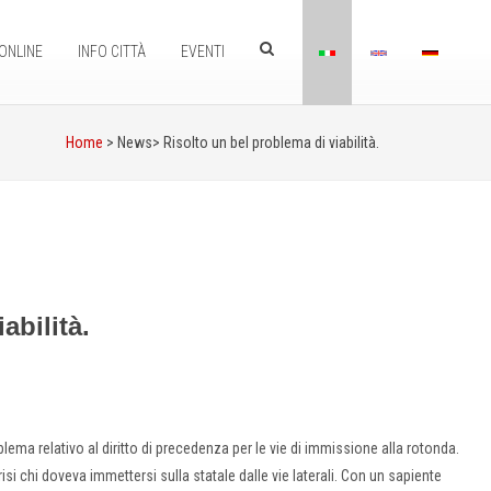
ONLINE
INFO CITTÀ
EVENTI
Home
> News>
Risolto un bel problema di viabilità.
abilità.
blema relativo al diritto di precedenza per le vie di immissione alla rotonda.
risi chi doveva immettersi sulla statale dalle vie laterali. Con un sapiente